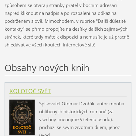
způsobem se otvírají stránky přátel v bočním adresáři -
napřed kliknout na nadpis a po rozbalení na odkaz na
podtrženém slově. Mimochodem, v rubrice "Další důležité
kontakty" se přímo propojíte na desítky dalších zajímavých
stránek, které tady máte k dispozici a nemusíte je už pracně
shledávat ve všech koutech internetové sítě.
Obsahy nových knih
KOLOTOČ SVĚT
Spisovatel Otomar Dvořák, autor mnoha
oblíbených historických románů (za
všechny jmenujme Vřeteno osudu),
přichází se svým životním dílem, jehož
úvod...