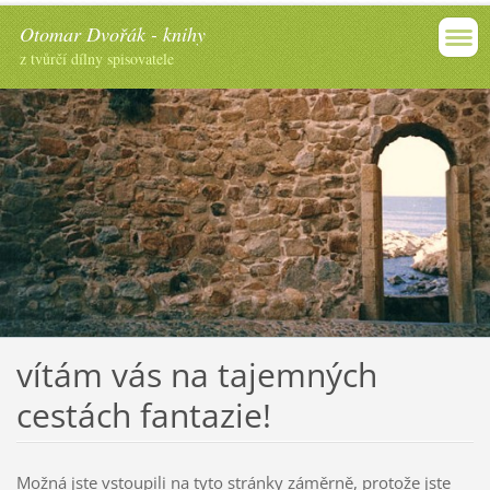
Otomar Dvořák - knihy
z tvůrčí dílny spisovatele
vítám vás na tajemných
cestách fantazie!
Možná jste vstoupili na tyto stránky záměrně, protože jste