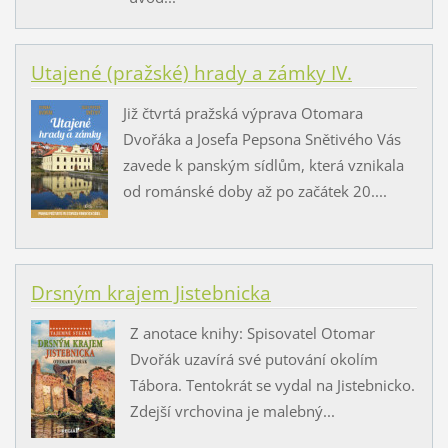
Utajené (pražské) hrady a zámky IV.
Již čtvrtá pražská výprava Otomara
Dvořáka a Josefa Pepsona Snětivého Vás
zavede k panským sídlům, která vznikala
od románské doby až po začátek 20....
Drsným krajem Jistebnicka
Z anotace knihy: Spisovatel Otomar
Dvořák uzavírá své putování okolím
Tábora. Tentokrát se vydal na Jistebnicko.
Zdejší vrchovina je malebný...