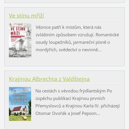
Ve stínu mříží
Věznice patří k místům, která nás
zvláštním způsobem vzrušují. Romantické
osudy loupežníků, jarmareční písně o
mordýřích, svědectví o nevinně...
Krajinou Albrechta z Valdštejna
Na cestách s vévodou frýdlantským Po
úspěchu publikací Krajinou prvních
Přemyslovců a Krajinou Karla IV. přicházejí
Otomar Dvořák a Josef Pepson...