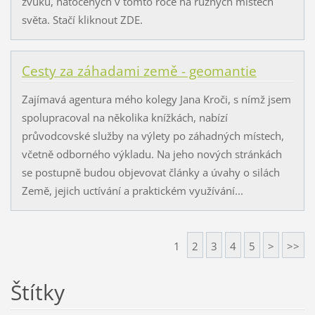
zvuků, natočených v tomto roce na různých místech
světa. Stačí kliknout ZDE.
Cesty za záhadami země - geomantie
Zajímavá agentura mého kolegy Jana Kroči, s nímž jsem
spolupracoval na několika knížkách, nabízí
průvodcovské služby na výlety po záhadných místech,
včetně odborného výkladu. Na jeho nových stránkách
se postupně budou objevovat články a úvahy o silách
Země, jejich uctívání a praktickém využívání...
1
2
3
4
5
>
>>
Štítky