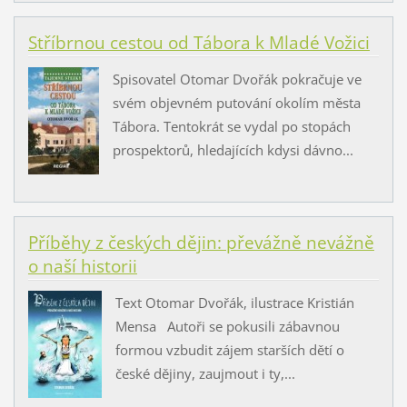
Stříbrnou cestou od Tábora k Mladé Vožici
Spisovatel Otomar Dvořák pokračuje ve
svém objevném putování okolím města
Tábora. Tentokrát se vydal po stopách
prospektorů, hledajících kdysi dávno...
Příběhy z českých dějin: převážně nevážně
o naší historii
Text Otomar Dvořák, ilustrace Kristián
Mensa Autoři se pokusili zábavnou
formou vzbudit zájem starších dětí o
české dějiny, zaujmout i ty,...