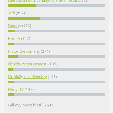
Literaturu faktu (záhady, tajemná místa)
(752)
Scifi
(857)
Fantasy
(176)
Horory
(147)
Historické romány
(274)
Příběhy ze současnosti
(135)
Muzikály,divadelní hry
(145)
Filmy, TV
(147)
Celkový počet hlasů:
2633