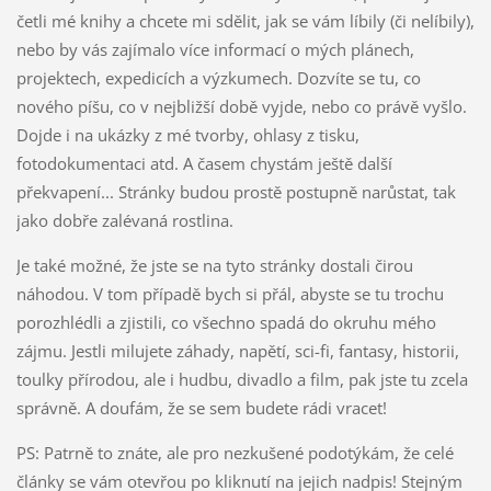
četli mé knihy a chcete mi sdělit, jak se vám líbily (či nelíbily),
nebo by vás zajímalo více informací o mých plánech,
projektech, expedicích a výzkumech. Dozvíte se tu, co
nového píšu, co v nejbližší době vyjde, nebo co právě vyšlo.
Dojde i na ukázky z mé tvorby, ohlasy z tisku,
fotodokumentaci atd. A časem chystám ještě další
překvapení... Stránky budou prostě postupně narůstat, tak
jako dobře zalévaná rostlina.
Je také možné, že jste se na tyto stránky dostali čirou
náhodou. V tom případě bych si přál, abyste se tu trochu
porozhlédli a zjistili, co všechno spadá do okruhu mého
zájmu. Jestli milujete záhady, napětí, sci-fi, fantasy, historii,
toulky přírodou, ale i hudbu, divadlo a film, pak jste tu zcela
správně. A doufám, že se sem budete rádi vracet!
PS: Patrně to znáte, ale pro nezkušené podotýkám, že celé
články se vám otevřou po kliknutí na jejich nadpis! Stejným