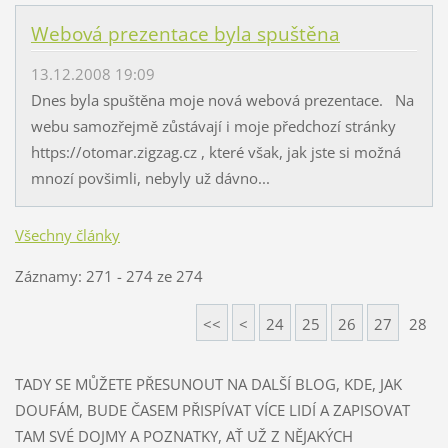
Webová prezentace byla spuštěna
13.12.2008 19:09
Dnes byla spuštěna moje nová webová prezentace. Na
webu samozřejmě zůstávají i moje předchozí stránky
https://otomar.zigzag.cz , které však, jak jste si možná
mnozí povšimli, nebyly už dávno...
Všechny články
Záznamy: 271 - 274 ze 274
<<
<
24
25
26
27
28
TADY SE MŮŽETE PŘESUNOUT NA DALŠÍ BLOG, KDE, JAK
DOUFÁM, BUDE ČASEM PŘISPÍVAT VÍCE LIDÍ A ZAPISOVAT
TAM SVÉ DOJMY A POZNATKY, AŤ UŽ Z NĚJAKÝCH