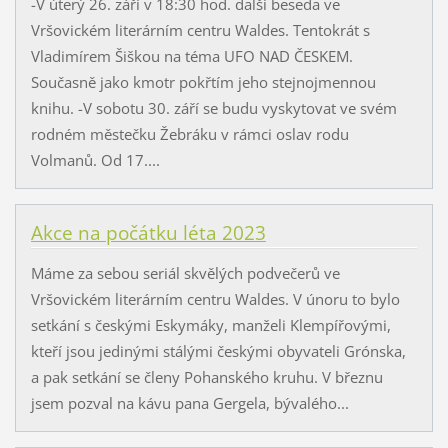
-V úterý 26. září v 18:30 hod. další beseda ve
Vršovickém literárním centru Waldes. Tentokrát s
Vladimírem Šiškou na téma UFO NAD ČESKEM.
Současně jako kmotr pokřtím jeho stejnojmennou
knihu. -V sobotu 30. září se budu vyskytovat ve svém
rodném městečku Žebráku v rámci oslav rodu
Volmanů. Od 17....
Akce na počátku léta 2023
Máme za sebou seriál skvělých podvečerů ve
Vršovickém literárním centru Waldes. V únoru to bylo
setkání s českými Eskymáky, manželi Klempířovými,
kteří jsou jedinými stálými českými obyvateli Grónska,
a pak setkání se členy Pohanského kruhu. V březnu
jsem pozval na kávu pana Gergela, bývalého...