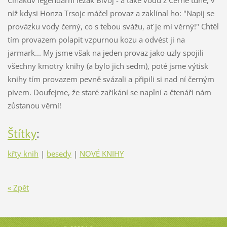
Čihákův legendární ležák Bivoj - a také vodu z Černé tůně, v
níž kdysi Honza Trsojc máčel provaz a zaklínal ho: "Napij se
provázku vody černý, co s tebou svážu, ať je mi věrný!" Chtěl
tím provazem polapit vzpurnou kozu a odvést ji na
jarmark... My jsme však na jeden provaz jako uzly spojili
všechny kmotry knihy (a bylo jich sedm), poté jsme výtisk
knihy tím provazem pevně svázali a připili si nad ní černým
pivem. Doufejme, že staré zaříkání se naplní a čtenáři nám
zůstanou věrní!
Štítky
:
křty knih
|
besedy
|
NOVÉ KNIHY
« Zpět