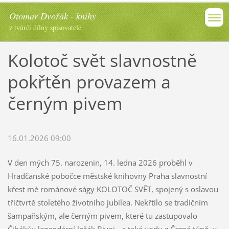
Otomar Dvořák - knihy
z tvůrčí dílny spisovatele
Kolotoč svět slavnostně
pokřtěn provazem a
černým pivem
16.01.2026 09:00
V den mých 75. narozenin, 14. ledna 2026 proběhl v
Hradčanské pobočce městské knihovny Praha slavnostní
křest mé románové ságy KOLOTOČ SVĚT, spojený s oslavou
třičtvrtě stoletého životního jubilea. Nekřtilo se tradičním
šampaňským, ale černým pivem, které tu zastupovalo