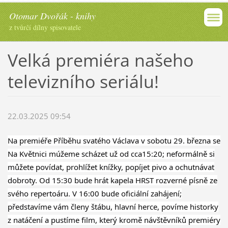
Otomar Dvořák - knihy
z tvůrčí dílny spisovatele
Velká premiéra našeho
televizního seriálu!
22.03.2025 09:54
Na premiéře Příběhu svatého Václava v sobotu 29. března se
Na Květnici múžeme scházet už od cca15:20; neformálně si
můžete povídat, prohlížet knížky, popíjet pivo a ochutnávat
dobroty. Od 15:30 bude hrát kapela HRST rozverné písně ze
svého repertoáru. V 16:00 bude oficiální zahájení;
představíme vám členy štábu, hlavní herce, povíme historky
z natáčení a pustíme film, který kromě návštěvníků premiéry