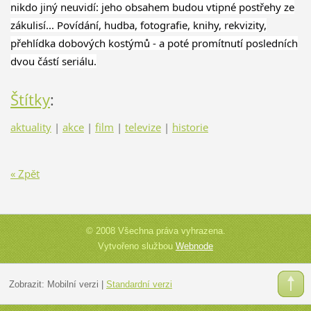
nikdo jiný neuvidí: jeho obsahem budou vtipné postřehy ze
zákulisí...
Povídání, hudba, fotografie, knihy, rekvizity,
přehlídka dobových kostýmů - a poté promítnutí posledních
dvou částí seriálu.
Štítky
:
aktuality
|
akce
|
film
|
televize
|
historie
« Zpět
© 2008 Všechna práva vyhrazena.
Vytvořeno službou
Webnode
Zobrazit:
Mobilní verzi
|
Standardní verzi