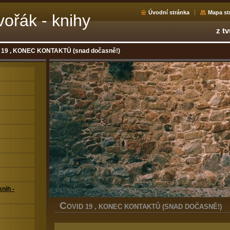
Úvodní stránka
Mapa st
ořák - knihy
z tv
 19 , KONEC KONTAKTŮ (snad dočasně!)
nih -
C
OVID 19 , KONEC KONTAKTŮ (SNAD DOČASNĚ!)