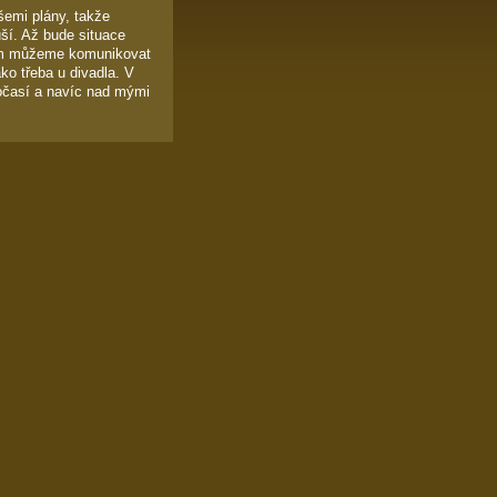
emi plány, takže
ší. Až bude situace
tím můžeme komunikovat
ako třeba u divadla. V
počasí a navíc nad mými