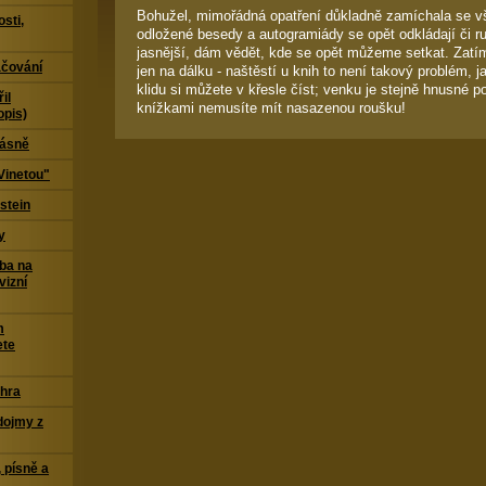
Bohužel, mimořádná opatření důkladně zamíchala se vš
sti,
odložené besedy a autogramiády se opět odkládají či ru
jasnější, dám vědět, kde se opět můžeme setkat. Za
čování
jen na dálku - naštěstí u knih to není takový problém, j
klidu si můžete v křesle číst; venku je stejně hnusné 
il
knížkami nemusíte mít nasazenou roušku!
opis)
Básně
Vinetou"
stein
y
ba na
vizní
m
ete
 hra
dojmy z
 písně a