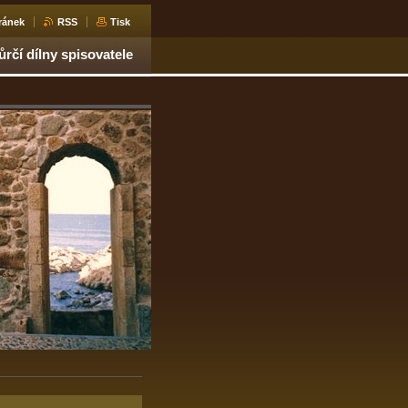
ránek
RSS
Tisk
ůrčí dílny spisovatele