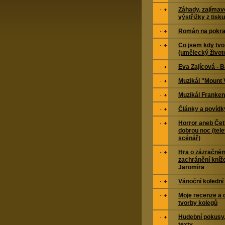
Záhady, zajímavo
výstřižky z tisku
Román na pokra
Co jsem kdy tvoř
(umělecký život
Eva Zajícová - 
Muzikál "Mount 
Muzikál Franken
Články a povídk
Horror aneb Čet
dobrou noc (tele
scénář)
Hra o zázračné
zachránění kníž
Jaromíra
Vánoční kolední
Moje recenze a 
tvorby kolegů
Hudební pokusy,
texty