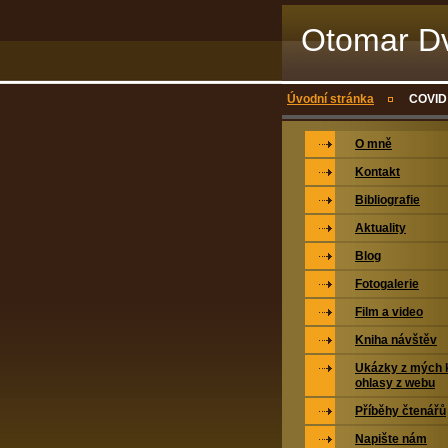
Otomar Dv
Úvodní stránka
COVID
O mně
Kontakt
Bibliografie
Aktuality
Blog
Fotogalerie
Film a video
Kniha návštěv
Ukázky z mých k
ohlasy z webu
Příběhy čtenářů
Napište nám