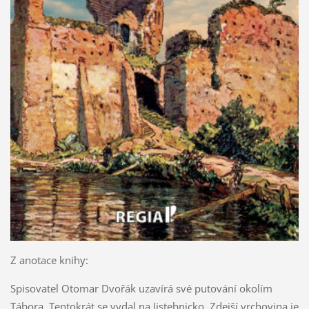
Z anotace knihy:
Spisovatel Otomar Dvořák uzavírá své putování okolím
Tábora. Tentokrát se vydal na Jistebnicko. Zdejší vrchovina je