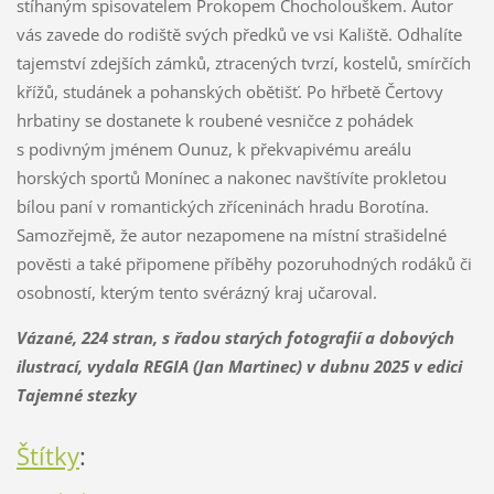
stíhaným spisovatelem Prokopem Chocholouškem. Autor
vás zavede do rodiště svých předků ve vsi Kaliště. Odhalíte
tajemství zdejších zámků, ztracených tvrzí, kostelů, smírčích
křížů, studánek a pohanských obětišť. Po hřbetě Čertovy
hrbatiny se dostanete k roubené vesničce z pohádek
s podivným jménem Ounuz, k překvapivému areálu
horských sportů Monínec a nakonec navštívíte prokletou
bílou paní v romantických zříceninách hradu Borotína.
Samozřejmě, že autor nezapomene na místní strašidelné
pověsti a také připomene příběhy pozoruhodných rodáků či
osobností, kterým tento svérázný kraj učaroval.
Vázané, 224 stran, s řadou starých fotografií a dobových
ilustrací, vydala REGIA (Jan Martinec) v dubnu 2025 v edici
Tajemné stezky
Štítky
: