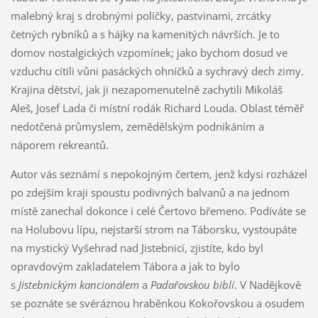
malebný kraj s drobnými políčky, pastvinami, zrcátky
četných rybníků a s hájky na kamenitých návrších. Je to
domov nostalgických vzpomínek; jako bychom dosud ve
vzduchu cítili vůni pasáckých ohníčků a sychravý dech zimy.
Krajina dětství, jak ji nezapomenutelně zachytili Mikoláš
Aleš, Josef Lada či místní rodák Richard Louda. Oblast téměř
nedotčená průmyslem, zemědělským podnikáním a
náporem rekreantů.
Autor vás seznámí s nepokojným čertem, jenž kdysi rozházel
po zdejším kraji spoustu podivných balvanů a na jednom
místě zanechal dokonce i celé Čertovo břemeno. Podíváte se
na Holubovu lípu, nejstarší strom na Táborsku, vystoupáte
na mystický Vyšehrad nad Jistebnicí, zjistíte, kdo byl
opravdovým zakladatelem Tábora a jak to bylo
s
Jistebnickým kancionálem
a
Padařovskou biblí
. V Nadějkově
se poznáte se svéráznou hraběnkou Kokořovskou a osudem