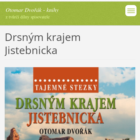
Otomar Dvořák - knihy
z tvůrčí dílny spisovatele
Drsným krajem
Jistebnicka