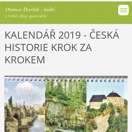
Otomar Dvořák - knihy
z tvůrčí dílny spisovatele
KALENDÁŘ 2019 - ČESKÁ
HISTORIE KROK ZA
KROKEM