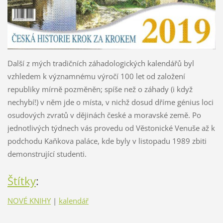
Další z mých tradičních záhadologických kalendářů byl
vzhledem k významnému výročí 100 let od založení
republiky mírně pozměněn; spíše než o záhady (i když
nechybí!) v něm jde o místa, v nichž dosud dříme génius loci
osudových zvratů v dějinách české a moravské země. Po
jednotlivých týdnech vás provedu od Věstonické Venuše až k
podchodu Kaňkova paláce, kde byly v listopadu 1989 zbiti
demonstrující studenti.
Štítky
:
NOVÉ KNIHY
|
kalendář