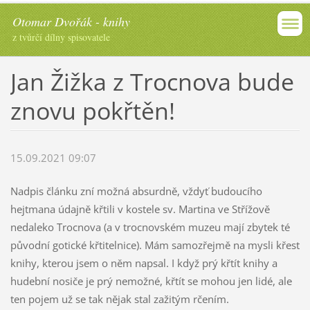
Otomar Dvořák - knihy
z tvůrčí dílny spisovatele
Jan Žižka z Trocnova bude
znovu pokřtěn!
15.09.2021 09:07
Nadpis článku zní možná absurdně, vždyť budoucího
hejtmana údajně křtili v kostele sv. Martina ve Střížově
nedaleko Trocnova (a v trocnovském muzeu mají zbytek té
původní gotické křtitelnice). Mám samozřejmě na mysli křest
knihy, kterou jsem o něm napsal. I když prý křtít knihy a
hudební nosiče je prý nemožné, křtít se mohou jen lidé, ale
ten pojem už se tak nějak stal zažitým rčením.