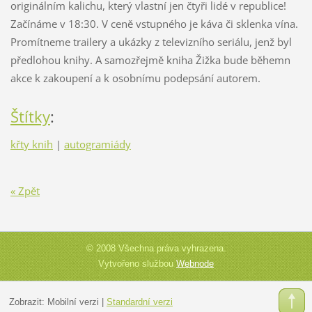
originálním kalichu, který vlastní jen čtyři lidé v republice!
Začínáme v 18:30. V ceně vstupného je káva či sklenka vína.
Promítneme trailery a ukázky z televizního seriálu, jenž byl
předlohou knihy. A samozřejmě kniha Žižka bude běhemn
akce k zakoupení a k osobnímu podepsání autorem.
Štítky
:
křty knih
|
autogramiády
« Zpět
© 2008 Všechna práva vyhrazena.
Vytvořeno službou
Webnode
Zobrazit:
Mobilní verzi
|
Standardní verzi