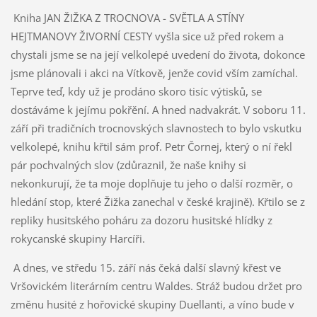
Kniha JAN ŽIŽKA Z TROCNOVA - SVĚTLA A STÍNY
HEJTMANOVY ŽIVORNÍ CESTY vyšla sice už před rokem a
chystali jsme se na její velkolepé uvedení do života, dokonce
jsme plánovali i akci na Vítkově, jenže covid vším zamíchal.
Teprve teď, kdy už je prodáno skoro tisíc výtisků, se
dostáváme k jejímu pokřění. A hned nadvakrát. V soboru 11.
září při tradičních trocnovských slavnostech to bylo vskutku
velkolepé, knihu křtil sám prof. Petr Čornej, který o ní řekl
pár pochvalných slov (zdůraznil, že naše knihy si
nekonkurují, že ta moje doplňuje tu jeho o další rozměr, o
hledání stop, které Žižka zanechal v české krajině). Křtilo se z
repliky husitského poháru za dozoru husitské hlídky z
rokycanské skupiny Harcíři.
A dnes, ve středu 15. září nás čeká další slavný křest ve
Vršovickém literárním centru Waldes. Stráž budou držet pro
změnu husité z hořovické skupiny Duellanti, a víno bude v