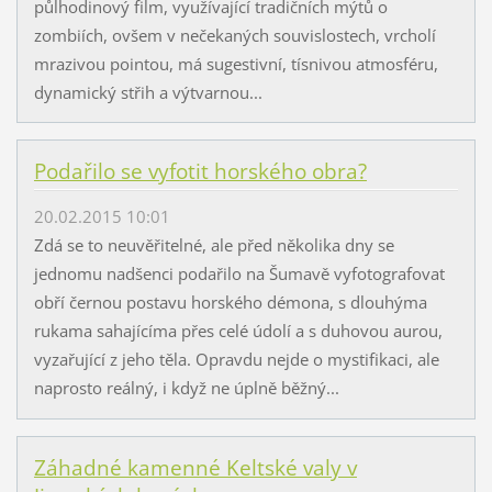
půlhodinový film, využívající tradičních mýtů o
zombiích, ovšem v nečekaných souvislostech, vrcholí
mrazivou pointou, má sugestivní, tísnivou atmosféru,
dynamický střih a výtvarnou...
Podařilo se vyfotit horského obra?
20.02.2015 10:01
Zdá se to neuvěřitelné, ale před několika dny se
jednomu nadšenci podařilo na Šumavě vyfotografovat
obří černou postavu horského démona, s dlouhýma
rukama sahajícíma přes celé údolí a s duhovou aurou,
vyzařující z jeho těla. Opravdu nejde o mystifikaci, ale
naprosto reálný, i když ne úplně běžný...
Záhadné kamenné Keltské valy v