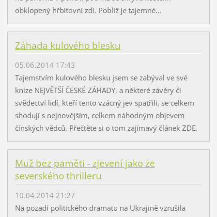
obklopený hřbitovní zdí. Poblíž je tajemné...
Záhada kulového blesku
05.06.2014 17:43
Tajemstvím kulového blesku jsem se zabýval ve své
knize NEJVĚTŠÍ ČESKÉ ZÁHADY, a některé závěry či
svědectví lidí, kteří tento vzácný jev spatřili, se celkem
shodují s nejnovějším, celkem náhodným objevem
čínských vědců. Přečtěte si o tom zajímavý článek ZDE.
Muž bez paměti - zjevení jako ze
severského thrilleru
10.04.2014 21:27
Na pozadí politického dramatu na Ukrajině vzrušila