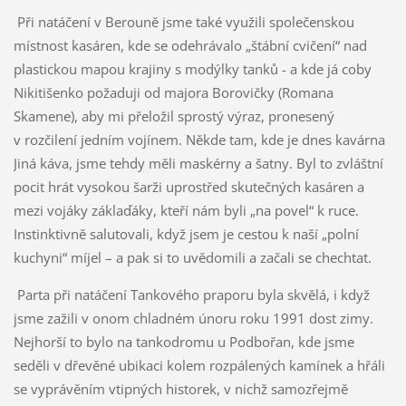
Při natáčení v Berouně jsme také využili společenskou
místnost kasáren, kde se odehrávalo „štábní cvičení“ nad
plastickou mapou krajiny s modýlky tanků - a kde já coby
Nikitišenko požaduji od majora Borovičky (Romana
Skamene), aby mi přeložil sprostý výraz, pronesený
v rozčilení jedním vojínem. Někde tam, kde je dnes kavárna
Jiná káva, jsme tehdy měli maskérny a šatny. Byl to zvláštní
pocit hrát vysokou šarži uprostřed skutečných kasáren a
mezi vojáky záklaďáky, kteří nám byli „na povel“ k ruce.
Instinktivně salutovali, když jsem je cestou k naší „polní
kuchyni“ míjel – a pak si to uvědomili a začali se chechtat.
Parta při natáčení Tankového praporu byla skvělá, i když
jsme zažili v onom chladném únoru roku 1991 dost zimy.
Nejhorší to bylo na tankodromu u Podbořan, kde jsme
seděli v dřevěné ubikaci kolem rozpálených kamínek a hřáli
se vyprávěním vtipných historek, v nichž samozřejmě