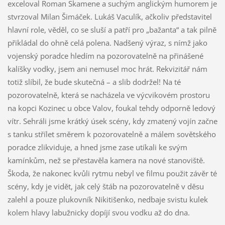
exceloval Roman Skamene a suchým anglickým humorem je
stvrzoval Milan Šimáček. Lukáš Vaculík, ačkoliv představitel
hlavní role, věděl, co se sluší a patří pro „bažanta“ a tak pilně
přikládal do ohně celá polena. Nadšený výraz, s nímž jako
vojenský poradce hledím na pozorovatelně na přinášené
kalíšky vodky, jsem ani nemusel moc hrát. Rekvizitář nám
totiž slíbil, že bude skutečná – a slib dodržel! Na té
pozorovatelně, která se nacházela ve výcvikovém prostoru
na kopci Kozinec u obce Valov, foukal tehdy odporně ledový
vítr. Sehráli jsme krátký úsek scény, kdy zmatený vojín začne
s tanku střílet směrem k pozorovatelně a málem sovětského
poradce zlikviduje, a hned jsme zase utíkali ke svým
kamínkům, než se přestavěla kamera na nové stanoviště.
Škoda, že nakonec kvůli rytmu nebyl ve filmu použit závěr té
scény, kdy je vidět, jak celý štáb na pozorovatelně v děsu
zalehl a pouze plukovník Nikitišenko, nedbaje svistu kulek
kolem hlavy labužnicky dopíjí svou vodku až do dna.