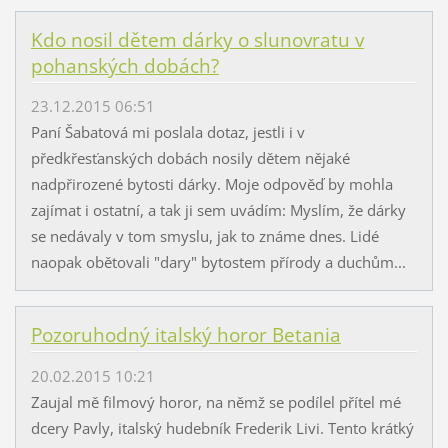
Kdo nosil dětem dárky o slunovratu v
pohanských dobách?
23.12.2015 06:51
Paní Šabatová mi poslala dotaz, jestli i v
předkřesťanských dobách nosily dětem nějaké
nadpřirozené bytosti dárky. Moje odpověď by mohla
zajímat i ostatní, a tak ji sem uvádím: Myslím, že dárky
se nedávaly v tom smyslu, jak to známe dnes. Lidé
naopak obětovali "dary" bytostem přírody a duchům...
Pozoruhodný italský horor Betania
20.02.2015 10:21
Zaujal mě filmový horor, na němž se podílel přítel mé
dcery Pavly, italský hudebník Frederik Livi. Tento krátký