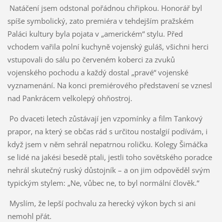
Natáčení jsem odstonal pořádnou chřipkou. Honorář byl
spíše symbolický, zato premiéra v tehdejším pražském
Paláci kultury byla pojata v „americkém“ stylu. Před
vchodem vařila polní kuchyně vojenský guláš, všichni herci
vstupovali do sálu po červeném koberci za zvuků
vojenského pochodu a každý dostal „pravé“ vojenské
vyznamenání. Na konci premiérového představení se vznesl
nad Pankrácem velkolepý ohňostroj.
Po dvaceti letech zůstávají jen vzpomínky a film Tankový
prapor, na který se občas rád s určitou nostalgií podívám, i
když jsem v něm sehrál nepatrnou roličku. Kolegy Šimáčka
se lidé na jakési besedě ptali, jestli toho sovětského poradce
nehrál skutečný ruský důstojník – a on jim odpověděl svým
typickým stylem: „Ne, vůbec ne, to byl normální člověk.“
Myslím, že lepší pochvalu za herecký výkon bych si ani
nemohl přát.