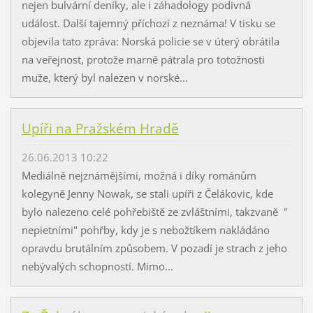
nejen bulvární deníky, ale i záhadology podivná
událost. Další tajemný příchozí z neznáma! V tisku se
objevila tato zpráva: Norská policie se v úterý obrátila
na veřejnost, protože marně pátrala pro totožnosti
muže, který byl nalezen v norské...
Upíři na Pražském Hradě
26.06.2013 10:22
Mediálně nejznámějšími, možná i díky románům
kolegyně Jenny Nowak, se stali upíři z Čelákovic, kde
bylo nalezeno celé pohřebiště ze zvláštními, takzvaně "
nepietními" pohřby, kdy je s nebožtíkem nakládáno
opravdu brutálním způsobem. V pozadí je strach z jeho
nebývalých schopností. Mimo...