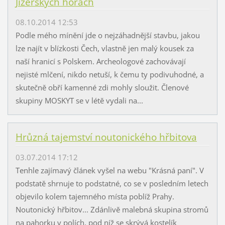
Jizerských horách
08.10.2014 12:53
Podle mého mínění jde o nejzáhadnější stavbu, jakou
lze najít v blízkosti Čech, vlastně jen malý kousek za
naší hranicí s Polskem. Archeologové zachovávají
nejisté mlčení, nikdo netuší, k čemu ty podivuhodné, a
skutečně obří kamenné zdi mohly sloužit. Členové
skupiny MOSKYT se v létě vydali na...
Hrůzná tajemství noutonického hřbitova
03.07.2014 17:12
Tenhle zajímavý článek vyšel na webu "Krásná paní". V
podstatě shrnuje to podstatné, co se v posledním letech
objevilo kolem tajemného místa poblíž Prahy.
Noutonický hřbitov... Zdánlivě malebná skupina stromů
na pahorku v polích, pod níž se skrývá kostelík