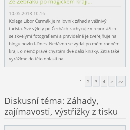
Ze Žebráku po magickém kraji...
10.05.2013 10:16
Kolega Libor Čermák je milovník záhad a vášnivý
turista. Své výlety po Čechách zachycuje v reportážích
se skvělými fotografiemi a pravidelně je zveřejňuje na
blogu novin I-Dnes. Nedávno se vydal po mém rodném
kraji, o němž právě chystám dvě další knížky. Zítra také
vyrážíme do této oblasti na...
1
2
3
4
>
>>
Diskusní téma: Záhady,
zajímavosti, výstřižky z tisku