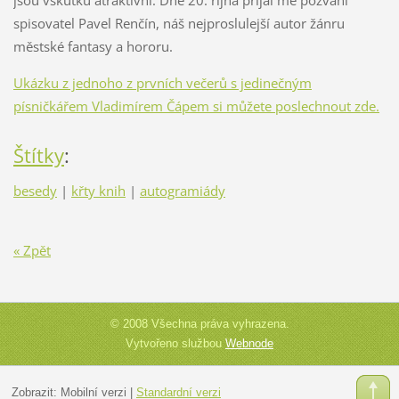
jsou vskutku atraktivní. Dne 20. října přijal mé pozvání
spisovatel Pavel Renčín, náš nejproslulejší autor žánru
městské fantasy a hororu.
Ukázku z jednoho z prvních večerů s jedinečným
písničkářem Vladimírem Čápem si můžete poslechnout zde.
Štítky
:
besedy
|
křty knih
|
autogramiády
« Zpět
© 2008 Všechna práva vyhrazena.
Vytvořeno službou
Webnode
Zobrazit:
Mobilní verzi
|
Standardní verzi