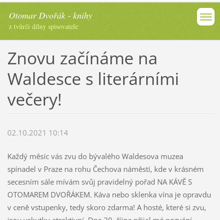
Otomar Dvořák - knihy
z tvůrčí dílny spisovatele
Znovu začínáme na
Waldesce s literárními
večery!
02.10.2021 10:14
Každý měsíc vás zvu do bývalého Waldesova muzea
spínadel v Praze na rohu Čechova náměstí, kde v krásném
secesním sále mívám svůj pravidelný pořad NA KÁVĚ S
OTOMAREM DVOŘÁKEM. Káva nebo sklenka vína je opravdu
v ceně vstupenky, tedy skoro zdarma! A hosté, které si zvu,