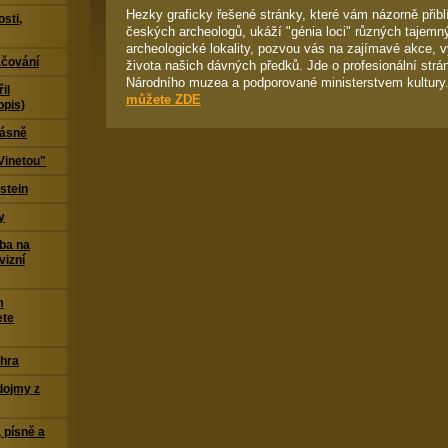
Hezky graficky řešené stránky, které vám názorně přib
sti,
českých archeologů, ukáží "génia loci" různých tajemn
archeologické lokality, pozvou vás na zajímavé akce, v
čování
života našich dávných předků. Jde o profesionální str
Národního muzea a podporované ministerstvem kultury
il
můžete ZDE
opis)
Básně
Vinetou"
stein
y
ba na
vizní
m
ete
 hra
dojmy z
 písně a