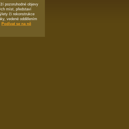
líží pozoruhodné objevy
ých míst, představí
ýlety či rekonstrukce
ánky, vedené oddělením
.
Podívat se na ně