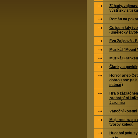
Záhady, zajímavo
výstřižky z tisku
Román na pokra
Co jsem kdy tvoř
(umělecký život
Eva Zajícová - 
Muzikál "Mount 
Muzikál Franken
Články a povídk
Horror aneb Čet
dobrou noc (tele
scénář)
Hra o zázračné
zachránění kníž
Jaromíra
Vánoční kolední
Moje recenze a 
tvorby kolegů
Hudební pokusy,
texty