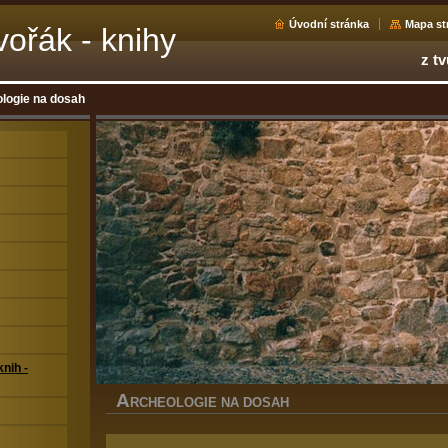
Úvodní stránka
Mapa st
ořák - knihy
z tv
logie na dosah
nih -
A
RCHEOLOGIE NA DOSAH