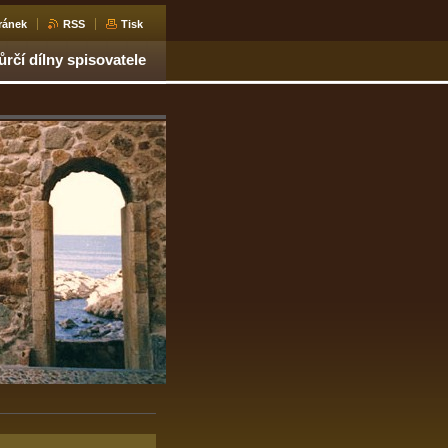
ránek
RSS
Tisk
ůrčí dílny spisovatele