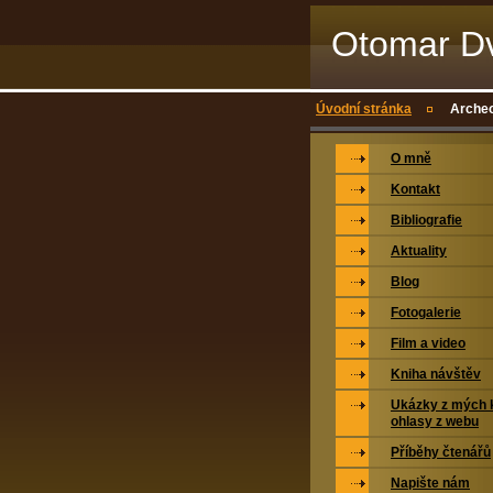
Otomar Dv
Úvodní stránka
Archeo
O mně
Kontakt
Bibliografie
Aktuality
Blog
Fotogalerie
Film a video
Kniha návštěv
Ukázky z mých k
ohlasy z webu
Příběhy čtenářů
Napište nám