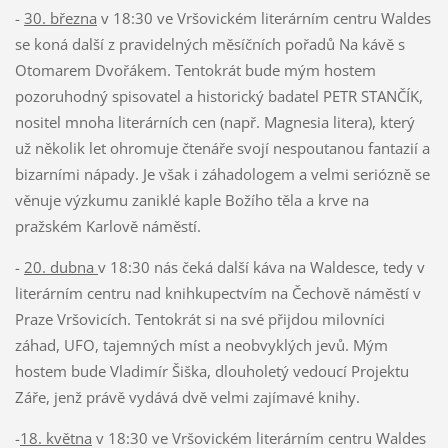
-
30. března
v 18:30 ve Vršovickém literárním centru Waldes
se koná další z pravidelných měsíčních pořadů Na kávě s
Otomarem Dvořákem. Tentokrát bude mým hostem
pozoruhodný spisovatel a historický badatel PETR STANČÍK,
nositel mnoha literárních cen (např. Magnesia litera), který
už několik let ohromuje čtenáře svojí nespoutanou fantazií a
bizarními nápady. Je však i záhadologem a velmi seriózně se
věnuje výzkumu zaniklé kaple Božího těla a krve na
pražském Karlově náměstí.
-
20. dubna
v 18:30 nás čeká další káva na Waldesce, tedy v
literárním centru nad knihkupectvím na Čechově náměstí v
Praze Vršovicích. Tentokrát si na své přijdou milovníci
záhad, UFO, tajemných míst a neobvyklých jevů. Mým
hostem bude Vladimír Šiška, dlouholetý vedoucí Projektu
Záře, jenž právě vydává dvě velmi zajímavé knihy.
-
18. května
v 18:30 ve Vršovickém literárním centru Waldes