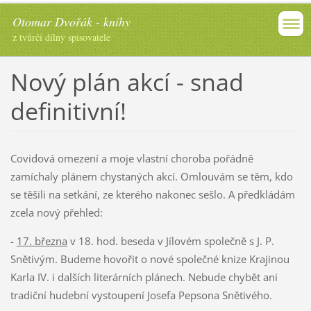
Otomar Dvořák - knihy
z tvůrčí dílny spisovatele
Nový plán akcí - snad
definitivní!
Covidová omezení a moje vlastní choroba pořádně
zamíchaly plánem chystaných akcí. Omlouvám se těm, kdo
se těšili na setkání, ze kterého nakonec sešlo. A předkládám
zcela nový přehled:
-
17. března
v 18. hod. beseda v Jílovém společně s J. P.
Snětivým. Budeme hovořit o nové společné knize Krajinou
Karla IV. i dalších literárních plánech. Nebude chybět ani
tradiční hudební vystoupení Josefa Pepsona Snětivého.