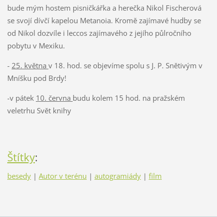
bude mým hostem pisničkářka a herečka Nikol Fischerová
se svojí dívčí kapelou Metanoia. Kromě zajímavé hudby se
od Nikol dozvíle i leccos zajímavého z jejího půlročního
pobytu v Mexiku.
-
25. května
v 18. hod. se objevíme spolu s J. P. Snětivým v
Mníšku pod Brdy!
-v pátek
10. června
budu kolem 15 hod. na pražském
veletrhu Svět knihy
Štítky
:
besedy
|
Autor v terénu
|
autogramiády
|
film