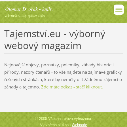
Otomar Dvořák - knihy
z tvůrčí dílny spisovatele
Tajemství.eu - výborný
webový magazím
Nejnovější objevy, poznatky, polemiky, záhady historie i
přírody, názory čtenářů - to vše najdete na zajímavě graficky
řešených stránkách, které by neměly ujít žádnému zájemci o
záhady a tajemno.
Zde máte odkaz - stačí kliknout.
© 2008 Všechna práva vyhrazena.
Vytvořeno službou
Webnode