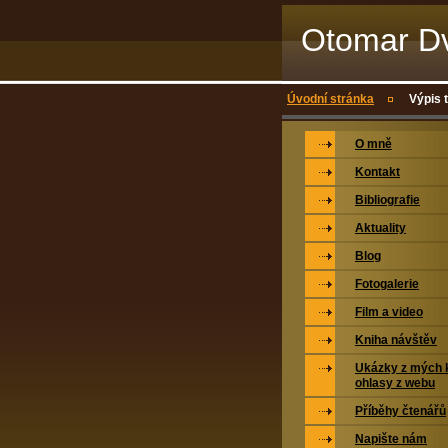
Otomar Dv
Úvodní stránka
Výpis 
O mně
Kontakt
Bibliografie
Aktuality
Blog
Fotogalerie
Film a video
Kniha návštěv
Ukázky z mých k
ohlasy z webu
Příběhy čtenářů
Napište nám