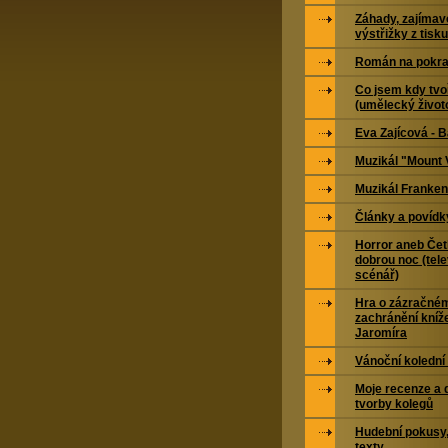
Záhady, zajímavo
výstřižky z tisku
Román na pokra
Co jsem kdy tvoř
(umělecký život
Eva Zajícová - 
Muzikál "Mount 
Muzikál Franken
Články a povídk
Horror aneb Čet
dobrou noc (tele
scénář)
Hra o zázračné
zachránění kníž
Jaromíra
Vánoční kolední
Moje recenze a 
tvorby kolegů
Hudební pokusy,
texty