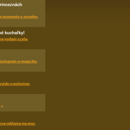
rinceznách
cke-momenty-z-noveho-
ké kuchařky!
e-vydani-zcela-
novinarem-o-magicke-
yjde-v-polovine-
ova-reklama-na-muj-