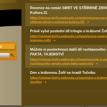
Recenze na román SMRT VE STŘÍBRNÉ ZBROJ
Kultura 21
https://otomar-knihy.webnode.cz/news/recenze-na-r
stribrne-zbroji-v-casopisu-kultura-21/
Právě vyšel poslední díl trilogie o královně Žof
https://otomar-knihy.webnode.cz/news/prave-vysel-po
kralovne-zofii/
Í
Můžete si poslechnout další díl rozhlasového
FAKTA, TAJEMSTVÍ
https://otomar-knihy.webnode.cz/news/muzete-si-pos
rozhlasoveho-serialu-stopy-fakta-tajemstvi/
Den s královnou Žofií na hradě Točníku
https://otomar-knihy.webnode.cz/news/den-s-kralovn
tocniku/