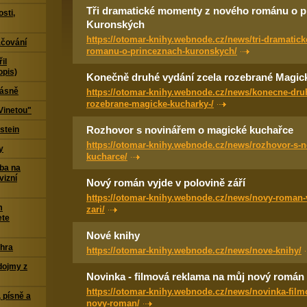
Tři dramatické momenty z nového románu o p
sti,
Kuronských
https://otomar-knihy.webnode.cz/news/tri-dramati
čování
romanu-o-princeznach-kuronskych/
il
opis)
Konečně druhé vydání zcela rozebrané Magic
Básně
https://otomar-knihy.webnode.cz/news/konecne-druh
rozebrane-magicke-kucharky-/
Vinetou"
Rozhovor s novinářem o magické kuchařce
stein
https://otomar-knihy.webnode.cz/news/rozhovor-s-
y
kucharce/
ba na
vizní
Nový román vyjde v polovině září
https://otomar-knihy.webnode.cz/news/novy-roman-v
m
zari/
ete
Nové knihy
 hra
https://otomar-knihy.webnode.cz/news/nove-knihy/
dojmy z
Novinka - filmová reklama na můj nový román
https://otomar-knihy.webnode.cz/news/novinka-film
 písně a
novy-roman/