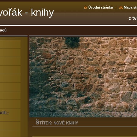
Úvodní stránka
Mapa st
ořák - knihy
z tv
tagů
nih -
Š
TÍTEK: NOVÉ KNIHY