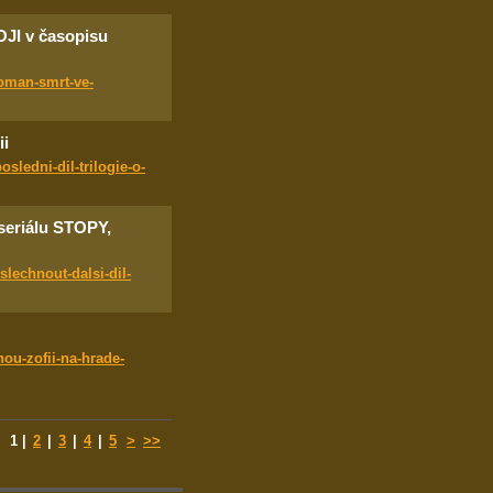
I v časopisu
oman-smrt-ve-
ii
sledni-dil-trilogie-o-
 seriálu STOPY,
lechnout-dalsi-dil-
ou-zofii-na-hrade-
1
|
2
|
3
|
4
|
5
>
>>