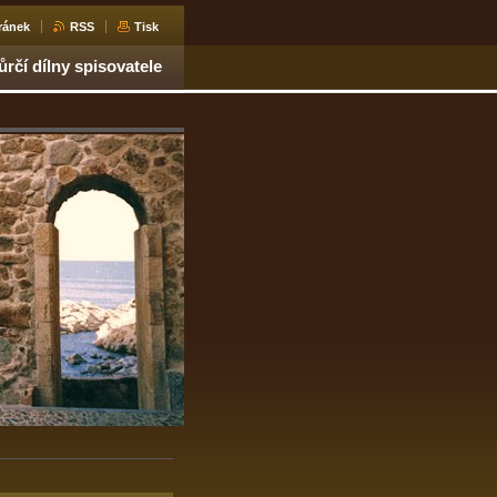
ránek
RSS
Tisk
ůrčí dílny spisovatele