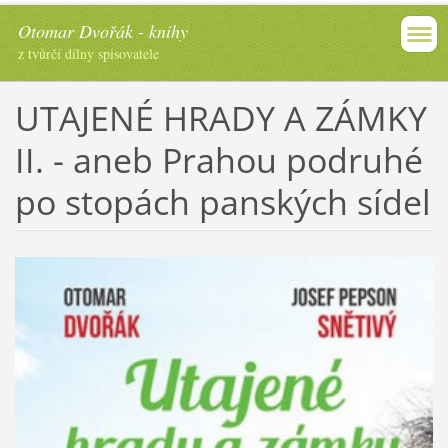
Otomar Dvořák - knihy
z tvůrčí dílny spisovatele
UTAJENÉ HRADY A ZÁMKY
II. - aneb Prahou podruhé
po stopách panských sídel