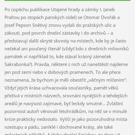
Po úspěchu publikace Utajené hrady a zámky I. (aneb
Prahou po stopách panských sídel) se Otomar Dvořák a
Josef Pepson Snětivý znovu vydali do pražských ulic a
zákoutí, pod povrch dnešní zástavby i do archivů – a
představují další skryté skvosty na místech, kde by je často
nečekal ani poučený čtenář (vždyť kdo z dnešních milovníků
památek ví například to, kde stával krásný zámeček
Sakrabonka?). Pravda, některé z nich už naneštěstí najdeme
jen pod zemí nebo v dobových pramenech. To ale přece
neznamená, že bychom je měli obestřít „věčným mlčením“.
Vždyť jejich krása uchvacovala současníky, paměť věků
přežívá v místních názvech, srovnání nynějších a tehdejších
areálů je navýsost zajímavé, byť leckdy smutné… Zvláštní
pozornost autoři věnovali letohrádkům, na něž se v minulé
knize prakticky nedostalo. Vylíčí je jako pozoruhodná místa
vzestupu a pádu, zaniklé i dochované krásy, ale také
milostných příběhů. A třeba dnešní Smíchov, to dnes už