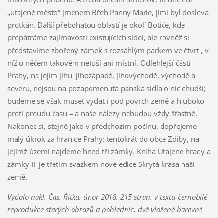
„utajené město“ jménem Břeh Panny Marie, jimi byl doslova
protkán. Další přebohatou oblastí je okolí Botiče, kde
propátráme zajímavosti existujících sídel, ale rovněž si
představíme zbořený zámek s rozsáhlým parkem ve čtvrti, v
níž o něčem takovém netuší ani místní. Odlehlejší části
Prahy, na jejím jihu, jihozápadě, jihovýchodě, východě a
severu, nejsou na pozapomenutá panská sídla o nic chudší;
budeme se však muset vydat i pod povrch země a hluboko
proti proudu času – a naše nálezy nebudou vždy šťastné.
Nakonec si, stejně jako v předchozím počinu, dopřejeme
malý úkrok za hranice Prahy: tentokrát do obce Zdiby, na
jejímž území najdeme hned tři zámky. Kniha Utajené hrady a
zámky II. je třetím svazkem nové edice Skrytá krása naší
země.
Vydalo nakl. Čas, Řitka, únor 2018, 215 stran, v textu černobílé
reprodukce starých obrazů a pohlednic, dvě vložené barevné