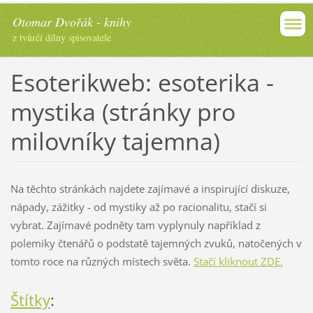
Otomar Dvořák - knihy
z tvůrčí dílny spisovatele
Esoterikweb: esoterika -
mystika (stránky pro
milovníky tajemna)
Na těchto stránkách najdete zajímavé a inspirující diskuze,
nápady, zážitky - od mystiky až po racionalitu, stačí si
vybrat. Zajímavé podněty tam vyplynuly například z
polemiky čtenářů o podstatě tajemných zvuků, natočených v
tomto roce na různých místech světa.
Stačí kliknout ZDE.
Štítky
: