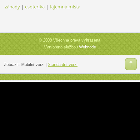
záhady
|
esoterika
|
tajemná místa
© 2008 Všechna práva vyhrazena.
Vytvořeno službou
Webnode
Zobrazit:
Mobilní verzi
|
Standardní verzi