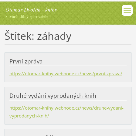
Otomar Dvořák - knihy
z tvůrčí dílny spisovatele
Štítek: záhady
První zpráva
https://otomar-knihy.webnode.cz/news/prvni-zprava/
Druhé vydání vyprodaných knih
https://otomar-knihy.webnode.cz/news/druhe-vydani-
vyprodanych-knih/