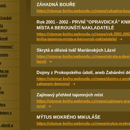
ZÁHADNÁ BOUŘE
sti,
https://otomar-knihy.webnode.cz/news/zahadna-bour
čování
Rok 2001 - 2002 - PRVNÍ "OPRAVDICKÁ" KN
il
MÍSTA A BEROUNŠTÍ NAKLADATELÉ
opis)
https://otomar-knihy.webnode.cz/news/rok-2001-200
Básně
kniha-tajemna-mista-a-berounsti-nakladatele/
Vinetou"
Skrytá a děsivá tvář Mariánských Lázní
stein
https://otomar-knihy.webnode.cz/news/skryta-a-desi
lazni/
y
ba na
Dojmy z Prokopského údolí, aneb Zahánění 
vizní
https://otomar-knihy.webnode.cz/news/dojmy-z-pro
zahaneni-demonu/
m
ete
Zajímavý přehled tajemných míst
https://otomar-knihy.webnode.cz/news/zajimavy-pre
 hra
mist/
dojmy z
MÝTUS MOKRÉHO MIKULÁŠE
https://otomar-knihy.webnode.cz/news/mytus-mokr
 písně a