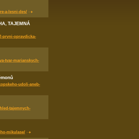
e-a-lesni-des/
IHA, TAJEMNÁ
2-prvni-opravdicka-
va-tvar-marianskych-
démonů
kopskeho-udoli-aneb-
hled-tajemnych-
eho-mikulase/