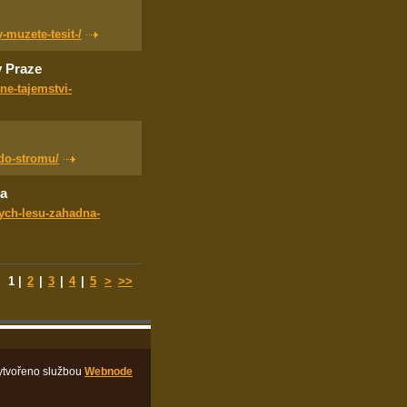
-muzete-tesit-/
v Praze
ne-tajemstvi-
do-stromu/
na
vych-lesu-zahadna-
1
|
2
|
3
|
4
|
5
>
>>
ytvořeno službou
Webnode