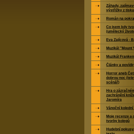
Záhady, zajímavo
výstřižky z tisku
Román na pokra
Co jsem kdy tvoř
(umělecký život
Eva Zajícová - 
Muzikál "Mount 
Muzikál Franken
Články a povídk
Horror aneb Čet
dobrou noc (tele
scénář)
Hra o zázračné
zachránění kníž
Jaromíra
Vánoční kolední
Moje recenze a 
tvorby kolegů
Hudební pokusy,
texty