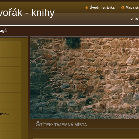
Úvodní stránka
Mapa st
ořák - knihy
z tv
tagů
nih -
Š
TÍTEK: TAJEMNÁ MÍSTA