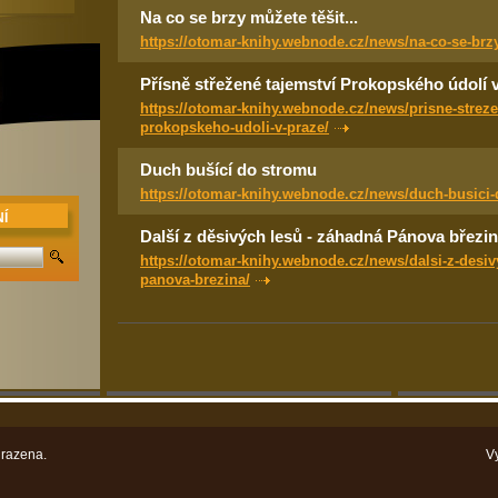
Na co se brzy můžete těšit...
https://otomar-knihy.webnode.cz/news/na-co-se-brzy
Přísně střežené tajemství Prokopského údolí 
https://otomar-knihy.webnode.cz/news/prisne-streze
prokopskeho-udoli-v-praze/
Duch bušící do stromu
https://otomar-knihy.webnode.cz/news/duch-busici-
Í
Další z děsivých lesů - záhadná Pánova březi
https://otomar-knihy.webnode.cz/news/dalsi-z-desi
panova-brezina/
razena.
V