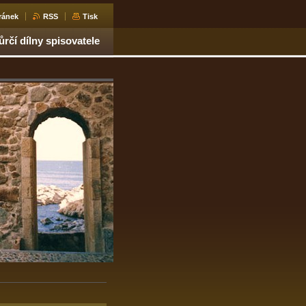
ránek
RSS
Tisk
ůrčí dílny spisovatele