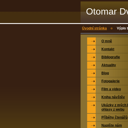
Otomar Dv
Úvodní stránka
Výpis 
O mně
Kontakt
Bibliografie
Aktuality
Blog
Fotogalerie
Film a video
Kniha návštěv
Ukázky z mých k
ohlasy z webu
Příběhy čtenářů
Napište nám