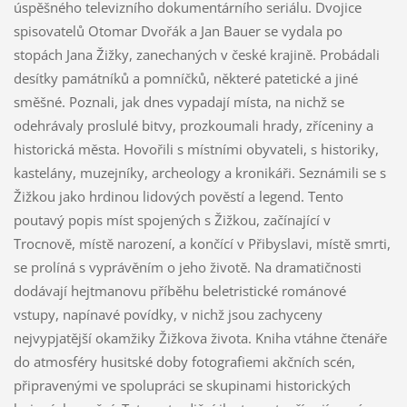
úspěšného televizního dokumentárního seriálu. Dvojice
spisovatelů Otomar Dvořák a Jan Bauer se vydala po
stopách Jana Žižky, zanechaných v české krajině. Probádali
desítky památníků a pomníčků, některé patetické a jiné
směšné. Poznali, jak dnes vypadají místa, na nichž se
odehrávaly proslulé bitvy, prozkoumali hrady, zříceniny a
historická města. Hovořili s místními obyvateli, s historiky,
kastelány, muzejníky, archeology a kronikáři. Seznámili se s
Žižkou jako hrdinou lidových pověstí a legend. Tento
poutavý popis míst spojených s Žižkou, začínající v
Trocnově, místě narození, a končící v Přibyslavi, místě smrti,
se prolíná s vyprávěním o jeho životě. Na dramatičnosti
dodávají hejtmanovu příběhu beletristické románové
vstupy, napínavé povídky, v nichž jsou zachyceny
nejvypjatější okamžiky Žižkova života. Kniha vtáhne čtenáře
do atmosféry husitské doby fotografiemi akčních scén,
připravenými ve spolupráci se skupinami historických