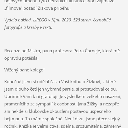
bojových umění. Tyto netradiční ilustrace tvoří zajímavé
„filmové“ pozadí Žižkova příběhu.
Vydalo naklad. LIREGO v říjnu 2020, 528 stran, černobílé
fotografie a kresby v textu
Recenze od Mistra, pana profesora Petra Čorneje, která mě
opravdu potěšila:
Vážený pane kolego!
Konečně jsem si udělal čas a Vaši knihu o Žižkovi, z které
jsem dlouho četl jen vybrané partie, si prostudoval celou.
Upřímně Vám k ní gratuluji. Je výsledkem velkého nasazení,
pramenícího ze sympatií k osobnosti Jana Žižky, a nezapře
ani někdejší klukovské okouzlení postavou úspěšného
hejtmana. To máme společné. Není divu, jsme přece stejný
ročník. Knížka je velmi čtivá, sdělná, srozumitelná, záměrný