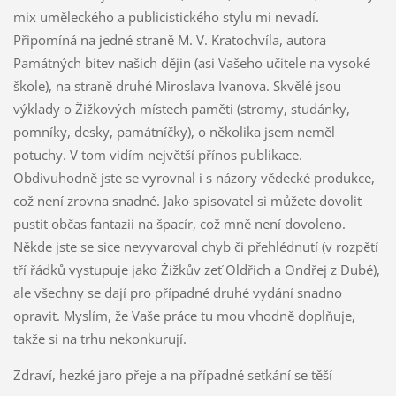
mix uměleckého a publicistického stylu mi nevadí.
Připomíná na jedné straně M. V. Kratochvíla, autora
Památných bitev našich dějin (asi Vašeho učitele na vysoké
škole), na straně druhé Miroslava Ivanova. Skvělé jsou
výklady o Žižkových místech paměti (stromy, studánky,
pomníky, desky, památníčky), o několika jsem neměl
potuchy. V tom vidím největší přínos publikace.
Obdivuhodně jste se vyrovnal i s názory vědecké produkce,
což není zrovna snadné. Jako spisovatel si můžete dovolit
pustit občas fantazii na špacír, což mně není dovoleno.
Někde jste se sice nevyvaroval chyb či přehlédnutí (v rozpětí
tří řádků vystupuje jako Žižkův zeť Oldřich a Ondřej z Dubé),
ale všechny se dají pro případné druhé vydání snadno
opravit. Myslím, že Vaše práce tu mou vhodně doplňuje,
takže si na trhu nekonkurují.
Zdraví, hezké jaro přeje a na případné setkání se těší