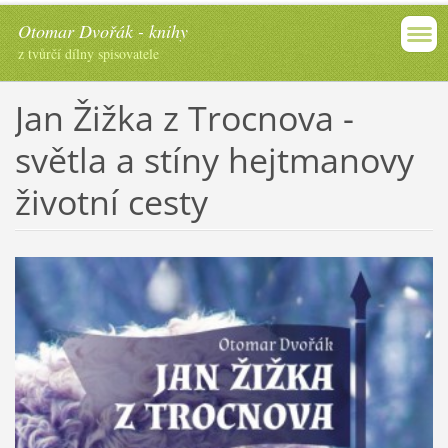
Otomar Dvořák - knihy
z tvůrčí dílny spisovatele
Jan Žižka z Trocnova -
světla a stíny hejtmanovy
životní cesty