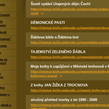
Šesté vydání Utajených dějin Čech!
sti,
https://otomar-knihy.webnode.cz/news/seste-vydani-
cech/
čování
il
DÉMONICKÉ PASTI
opis)
https://otomar-knihy.webnode.cz/news/demonicke-pa
Básně
Ďáblova bible a Ďáblova lest
Vinetou"
https://otomar-knihy.webnode.cz/news/dablova-bible
stein
TAJEMSTVÍ ZELENÉHO ĎÁBLA
y
https://otomar-knihy.webnode.cz/news/tajemstvi-ze
ba na
vizní
Moje knihy k zapůjčení v Městské knihovně v 
https://otomar-knihy.webnode.cz/news/moje-knihy-k
m
knihovne-v-praze/
ete
Z knihy JAN ŽIŽKA Z TROCNOVA
 hra
https://otomar-knihy.webnode.cz/news/z-knihy-jan-z
dojmy z
stručný přehled tvorby z let 1990 - 2008
https://otomar-knihy.webnode.cz/products/strucny-pr
 písně a