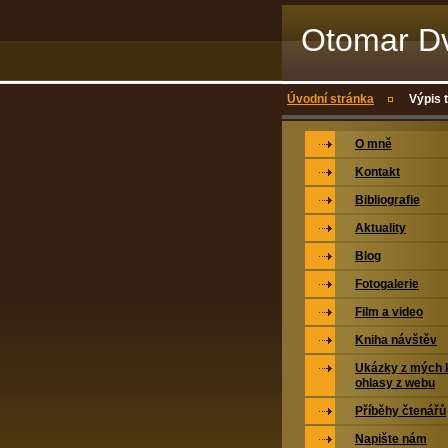
Otomar Dv
Úvodní stránka
Výpis 
O mně
Kontakt
Bibliografie
Aktuality
Blog
Fotogalerie
Film a video
Kniha návštěv
Ukázky z mých k
ohlasy z webu
Příběhy čtenářů
Napište nám