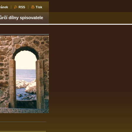
ránek
RSS
Tisk
ůrčí dílny spisovatele