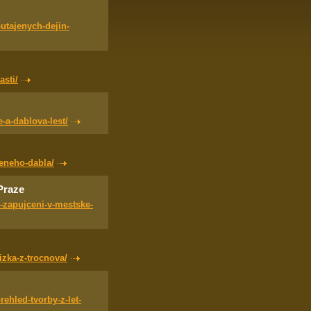
utajenych-dejin-
sti/
-a-dablova-lest/
leneho-dabla/
Praze
-zapujceni-v-mestske-
izka-z-trocnova/
ehled-tvorby-z-let-