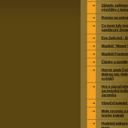
Záhady, zajímavo
výstřižky z tisku
Román na pokra
Co jsem kdy tvoř
(umělecký život
Eva Zajícová - 
Muzikál "Mount 
Muzikál Franken
Články a povídk
Horror aneb Čet
dobrou noc (tele
scénář)
Hra o zázračné
zachránění kníž
Jaromíra
Vánoční kolední
Moje recenze a 
tvorby kolegů
Hudební pokusy,
texty