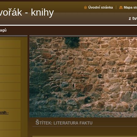
Úvodní stránka
Mapa st
ořák - knihy
z tv
tagů
nih -
Š
TÍTEK: LITERATURA FAKTU