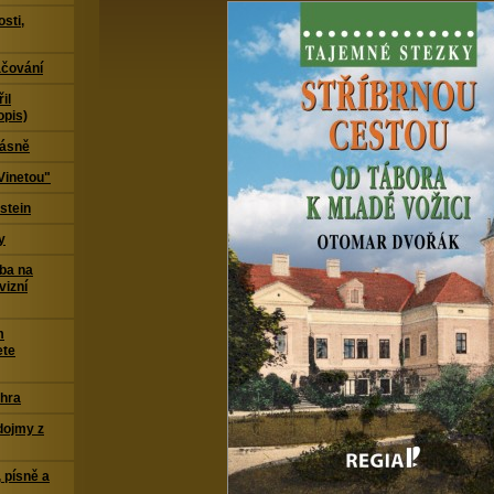
sti,
čování
il
opis)
Básně
Vinetou"
stein
y
ba na
vizní
m
ete
 hra
dojmy z
 písně a