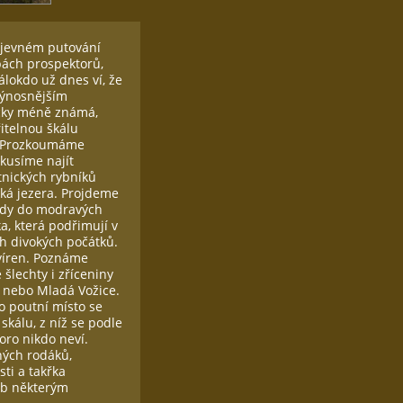
bjevném putování
pách prospektorů,
álokdo už dnes ví, že
výnosnějším
ticky méně známá,
itelnou škálu
k. Prozkoumáme
kusíme najít
tnických rybníků
ká jezera. Projdeme
edy do modravých
, která podřimují v
h divokých počátků.
víren. Poznáme
 šlechty i zříceniny
k nebo Mladá Vožice.
o poutní místo se
kálu, z níž se podle
koro nikdo neví.
ých rodáků,
ti a takřka
ub některým