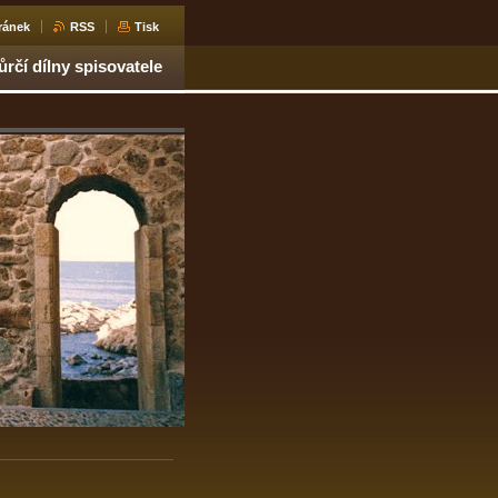
ránek
RSS
Tisk
ůrčí dílny spisovatele