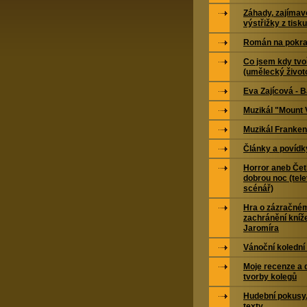
Záhady, zajímavo
výstřižky z tisku
Román na pokra
Co jsem kdy tvoř
(umělecký život
Eva Zajícová - 
Muzikál "Mount 
Muzikál Franken
Články a povídk
Horror aneb Čet
dobrou noc (tele
scénář)
Hra o zázračné
zachránění kníž
Jaromíra
Vánoční kolední
Moje recenze a 
tvorby kolegů
Hudební pokusy,
texty