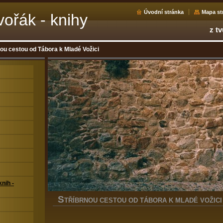
Úvodní stránka
Mapa st
ořák - knihy
z tv
nou cestou od Tábora k Mladé Vožici
nih -
S
TŘÍBRNOU CESTOU OD TÁBORA K MLADÉ VOŽICI