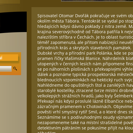
Spisovatel Otomar Dvořák pokračuje ve svém o
okolím města Tábora. Tentokrát se vydal po sto
hledajících kdysi dávno poklady z nitra země. M
krajina severovýchodně od Tábora patřila k nej
nalezištím stříbra v Čechách. Je to oblast turis
téměř zapomenutá, ale přitom nabízející neuvěř
přírodních krás a skrytých stavebních památe
Dubské vrchy a přírodní park Polánka, kde se po
pramen říčky Vlašimská Blanice. Náhrdelník bla
Í
utopených v černých lesích nám připomene fins
se po náhorních plošinách s překvapivými výhl
dálek a poznáme typická prospektorská městečka
blednoucích vzpomínkách na hektický ruch svýc
Nahlédneme do opuštěných štol a zaniklých ha
starobylé kostelíky, ztracené tvrze místní drobné
velkolepých strážních hradů, jako byly Šelmber
Překvapí nás kdysi proslulé lázně Elbančice neb
zázračným pramenem v Chotovinách. Objevíme s
pověsti vrhl smyslný rytíř Smil, a o které dnes s
Seznámíme se s podivuhodnými osudy významn
nezapomeneme také na místní strašidelné pověs
detektivním pátráním se pokusíme přijít na klo