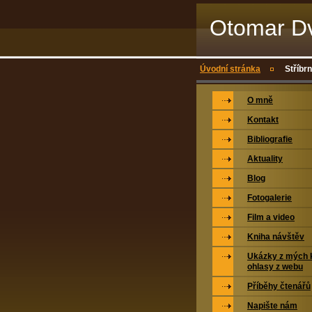
Otomar Dv
Úvodní stránka
Stříbr
O mně
Kontakt
Bibliografie
Aktuality
Blog
Fotogalerie
Film a video
Kniha návštěv
Ukázky z mých k
ohlasy z webu
Příběhy čtenářů
Napište nám