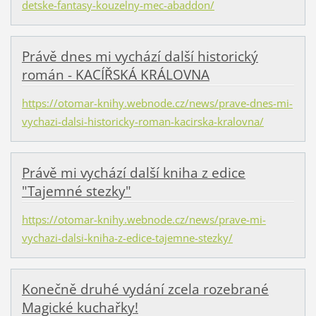
detske-fantasy-kouzelny-mec-abaddon/
Právě dnes mi vychází další historický
román - KACÍŘSKÁ KRÁLOVNA
https://otomar-knihy.webnode.cz/news/prave-dnes-mi-
vychazi-dalsi-historicky-roman-kacirska-kralovna/
Právě mi vychází další kniha z edice
"Tajemné stezky"
https://otomar-knihy.webnode.cz/news/prave-mi-
vychazi-dalsi-kniha-z-edice-tajemne-stezky/
Konečně druhé vydání zcela rozebrané
Magické kuchařky!