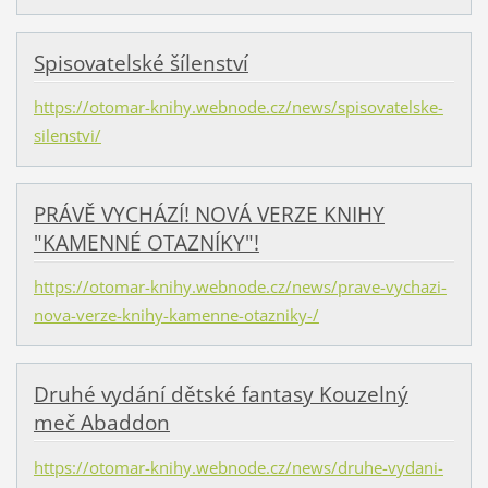
Spisovatelské šílenství
https://otomar-knihy.webnode.cz/news/spisovatelske-
silenstvi/
PRÁVĚ VYCHÁZÍ! NOVÁ VERZE KNIHY
"KAMENNÉ OTAZNÍKY"!
https://otomar-knihy.webnode.cz/news/prave-vychazi-
nova-verze-knihy-kamenne-otazniky-/
Druhé vydání dětské fantasy Kouzelný
meč Abaddon
https://otomar-knihy.webnode.cz/news/druhe-vydani-