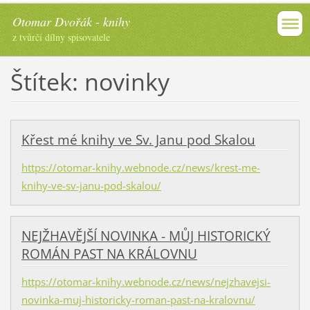
Otomar Dvořák - knihy
z tvůrčí dílny spisovatele
Štítek: novinky
Křest mé knihy ve Sv. Janu pod Skalou
https://otomar-knihy.webnode.cz/news/krest-me-
knihy-ve-sv-janu-pod-skalou/
NEJŽHAVĚJŠÍ NOVINKA - MŮJ HISTORICKÝ
ROMÁN PAST NA KRÁLOVNU
https://otomar-knihy.webnode.cz/news/nejzhavejsi-
novinka-muj-historicky-roman-past-na-kralovnu/