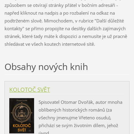
způsobem se otvírají stránky přátel v bočním adresáři -
napřed kliknout na nadpis a po rozbalení na odkaz na
podtrženém slově. Mimochodem, v rubrice "Další důležité
kontakty" se přímo propojíte na desítky dalších zajímavých
stránek, které tady máte k dispozici a nemusíte je už pracně
shledávat ve všech koutech internetové sítě.
Obsahy nových knih
KOLOTOČ SVĚT
Spisovatel Otomar Dvořák, autor mnoha
oblíbených historických románů (za
všechny jmenujme Vřeteno osudu),
přichází se svým životním dílem, jehož
úvod...