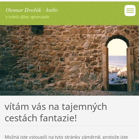
Otomar Dvořák - knihy
z tvůrčí dílny spisovatele
vítám vás na tajemných
cestách fantazie!
Možná jste vstoupili na tyto stránky záměrně, protože jste