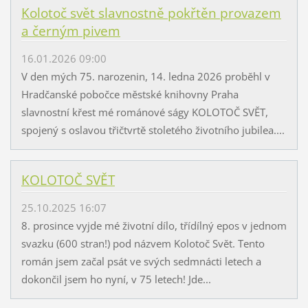
Kolotoč svět slavnostně pokřtěn provazem
a černým pivem
16.01.2026 09:00
V den mých 75. narozenin, 14. ledna 2026 proběhl v
Hradčanské pobočce městské knihovny Praha
slavnostní křest mé románové ságy KOLOTOČ SVĚT,
spojený s oslavou třičtvrtě stoletého životního jubilea....
KOLOTOČ SVĚT
25.10.2025 16:07
8. prosince vyjde mé životní dílo, třídílný epos v jednom
svazku (600 stran!) pod názvem Kolotoč Svět. Tento
román jsem začal psát ve svých sedmnácti letech a
dokončil jsem ho nyní, v 75 letech! Jde...