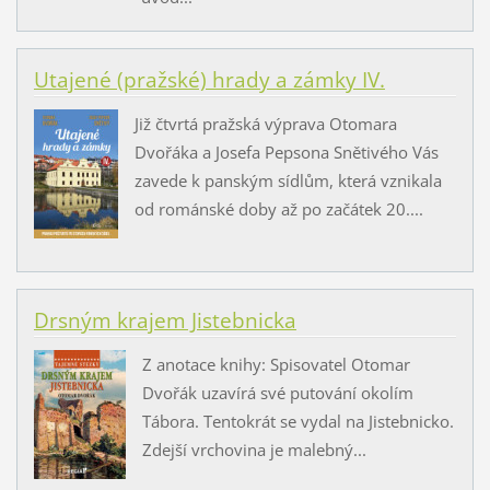
Utajené (pražské) hrady a zámky IV.
Již čtvrtá pražská výprava Otomara
Dvořáka a Josefa Pepsona Snětivého Vás
zavede k panským sídlům, která vznikala
od románské doby až po začátek 20....
Drsným krajem Jistebnicka
Z anotace knihy: Spisovatel Otomar
Dvořák uzavírá své putování okolím
Tábora. Tentokrát se vydal na Jistebnicko.
Zdejší vrchovina je malebný...