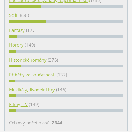
Literaturu faktu (záhady, tajemná místa)
(752)
Scifi
(858)
Fantasy
(177)
Horory
(149)
Historické romány
(276)
Příběhy ze současnosti
(137)
Muzikály,divadelní hry
(146)
Filmy, TV
(149)
Celkový počet hlasů:
2644