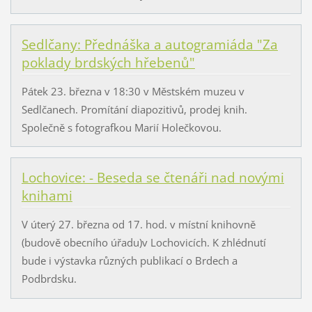
Sedlčany: Přednáška a autogramiáda "Za
poklady brdských hřebenů"
Pátek 23. března v 18:30 v Městském muzeu v
Sedlčanech. Promítání diapozitivů, prodej knih.
Společně s fotografkou Marií Holečkovou.
Lochovice: - Beseda se čtenáři nad novými
knihami
V úterý 27. března od 17. hod. v místní knihovně
(budově obecního úřadu)v Lochovicích. K zhlédnutí
bude i výstavka různých publikací o Brdech a
Podbrdsku.