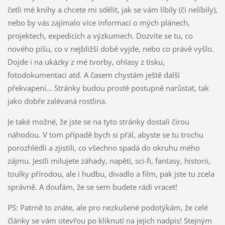
četli mé knihy a chcete mi sdělit, jak se vám líbily (či nelíbily),
nebo by vás zajímalo více informací o mých plánech,
projektech, expedicích a výzkumech. Dozvíte se tu, co
nového píšu, co v nejbližší době vyjde, nebo co právě vyšlo.
Dojde i na ukázky z mé tvorby, ohlasy z tisku,
fotodokumentaci atd. A časem chystám ještě další
překvapení... Stránky budou prostě postupně narůstat, tak
jako dobře zalévaná rostlina.
Je také možné, že jste se na tyto stránky dostali čirou
náhodou. V tom případě bych si přál, abyste se tu trochu
porozhlédli a zjistili, co všechno spadá do okruhu mého
zájmu. Jestli milujete záhady, napětí, sci-fi, fantasy, historii,
toulky přírodou, ale i hudbu, divadlo a film, pak jste tu zcela
správně. A doufám, že se sem budete rádi vracet!
PS: Patrně to znáte, ale pro nezkušené podotýkám, že celé
články se vám otevřou po kliknutí na jejich nadpis! Stejným