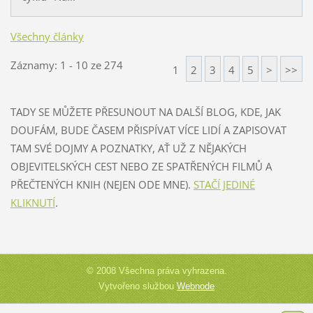
Všechny články
Záznamy: 1 - 10 ze 274
1
2
3
4
5
>
>>
TADY SE MŮŽETE PŘESUNOUT NA DALŠÍ BLOG, KDE, JAK
DOUFÁM, BUDE ČASEM PŘISPÍVAT VÍCE LIDÍ A ZAPISOVAT
TAM SVÉ DOJMY A POZNATKY, AŤ UŽ Z NĚJAKÝCH
OBJEVITELSKÝCH CEST NEBO ZE SPATŘENÝCH FILMŮ A
PŘEČTENÝCH KNIH (NEJEN ODE MNE).
STAČÍ JEDINÉ
KLIKNUTÍ
.
© 2008 Všechna práva vyhrazena.
Vytvořeno službou
Webnode