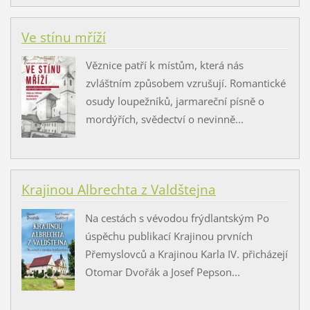
Ve stínu mříží
Věznice patří k místům, která nás
zvláštním způsobem vzrušují. Romantické
osudy loupežníků, jarmareční písně o
mordýřích, svědectví o nevinně...
Krajinou Albrechta z Valdštejna
Na cestách s vévodou frýdlantským Po
úspěchu publikací Krajinou prvních
Přemyslovců a Krajinou Karla IV. přicházejí
Otomar Dvořák a Josef Pepson...