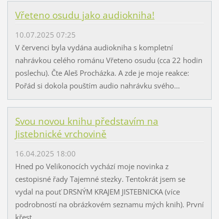
Vřeteno osudu jako audiokniha!
10.07.2025 07:25
V červenci byla vydána audiokniha s kompletní
nahrávkou celého románu Vřeteno osudu (cca 22 hodin
poslechu). Čte Aleš Procházka. A zde je moje reakce:
Pořád si dokola pouštím audio nahrávku svého...
Svou novou knihu představím na
Jistebnické vrchovině
16.04.2025 18:00
Hned po Velikonocích vychází moje novinka z
cestopisné řady Tajemné stezky. Tentokrát jsem se
vydal na pouť DRSNÝM KRAJEM JISTEBNICKA (více
podrobností na obrázkovém seznamu mých knih). První
křest...