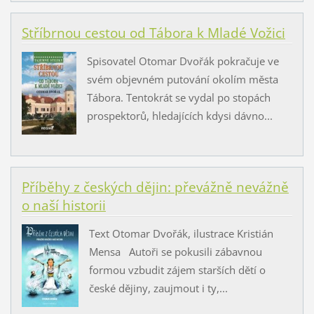
Stříbrnou cestou od Tábora k Mladé Vožici
Spisovatel Otomar Dvořák pokračuje ve
svém objevném putování okolím města
Tábora. Tentokrát se vydal po stopách
prospektorů, hledajících kdysi dávno...
Příběhy z českých dějin: převážně nevážně
o naší historii
Text Otomar Dvořák, ilustrace Kristián
Mensa Autoři se pokusili zábavnou
formou vzbudit zájem starších dětí o
české dějiny, zaujmout i ty,...