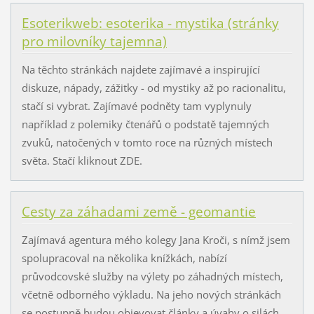
Esoterikweb: esoterika - mystika (stránky
pro milovníky tajemna)
Na těchto stránkách najdete zajímavé a inspirující
diskuze, nápady, zážitky - od mystiky až po racionalitu,
stačí si vybrat. Zajímavé podněty tam vyplynuly
například z polemiky čtenářů o podstatě tajemných
zvuků, natočených v tomto roce na různých místech
světa. Stačí kliknout ZDE.
Cesty za záhadami země - geomantie
Zajímavá agentura mého kolegy Jana Kroči, s nímž jsem
spolupracoval na několika knížkách, nabízí
průvodcovské služby na výlety po záhadných místech,
včetně odborného výkladu. Na jeho nových stránkách
se postupně budou objevovat články a úvahy o silách