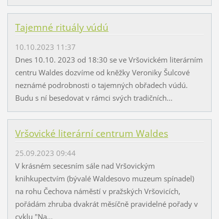
Tajemné rituály vúdú
10.10.2023 11:37
Dnes 10.10. 2023 od 18:30 se ve Vršovickém literárním
centru Waldes dozvíme od kněžky Veroniky Šulcové
neznámé podrobnosti o tajemných obřadech vúdú.
Budu s ní besedovat v rámci svých tradičních...
Vršovické literární centrum Waldes
25.09.2023 09:44
V krásném secesním sále nad Vršovickým
knihkupectvím (bývalé Waldesovo muzeum spínadel)
na rohu Čechova náměstí v pražských Vršovicích,
pořádám zhruba dvakrát měsíčně pravidelné pořady v
cyklu "Na...