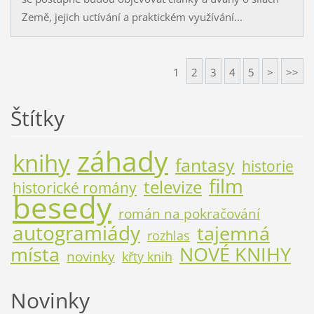
Země, jejich uctívání a praktickém využívání...
1
2
3
4
5
>
>>
Štítky
záhady
knihy
fantasy
historie
film
televize
historické romány
besedy
román na pokračování
autogramiády
tajemná
rozhlas
místa
NOVÉ KNIHY
novinky
křty knih
Novinky