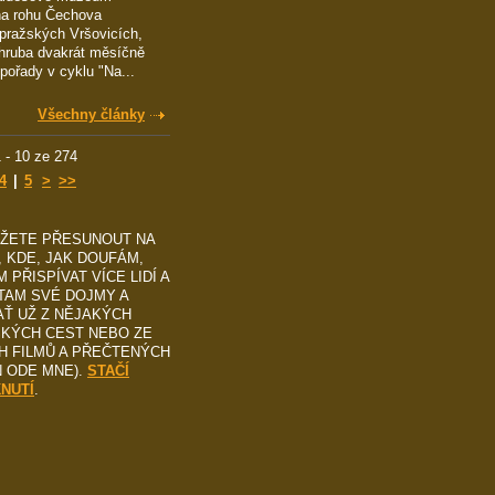
na rohu Čechova
pražských Vršovicích,
hruba dvakrát měsíčně
 pořady v cyklu "Na...
Všechny články
 - 10 ze 274
4
|
5
>
>>
ŮŽETE PŘESUNOUT NA
, KDE, JAK DOUFÁM,
 PŘISPÍVAT VÍCE LIDÍ A
TAM SVÉ DOJMY A
AŤ UŽ Z NĚJAKÝCH
SKÝCH CEST NEBO ZE
H FILMŮ A PŘEČTENÝCH
N ODE MNE).
STAČÍ
KNUTÍ
.