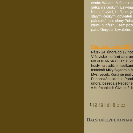
centru Waldes. V únoru to
setkání s českými Eskymá
Klempířovými, kteří jsou j
stálými českými obyvateli
pak setkání se členy Poh
kruhu. V březnu jsem poz
pana Gergela, bývalého...
Plán akcí na jaře 2023
Pátek 24. února od 17 hod
Vršovické literární centr
NA POHANSKÝCH STEZK
hosty na tradičním setkán
tentokrát Miky Skjaera a M
Mysliveček. Koná se pod z
Pohanského kruhu. Pondě
února: beseda s Pepson
v Heřmanicích Čtvrtek 2. b
1
|
2
|
3
|
4
|
5
>
>>
D
ALŠÍ DŮLEŽITÉ KONTAK