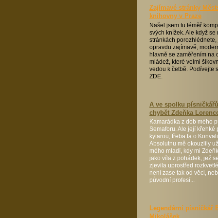
Zajímavé stránky Měst
knihovny v Praze
Našel jsem tu téměř kompl
svých knížek. Ale když se
stránkách porozhlédnete,
opravdu zajímavě, modern
hlavně se zaměřením na d
mládež, které velmi šiko
vedou k četbě. Podívejte 
ZDE.
A ve spolku písničkář
chybět Zdeňka Lorenc
Kamarádka z dob mého p
Semaforu. Ale její křehké 
kytarou, třeba ta o Konva
Absolutnu mě okouzlily u
mého mladí, kdy mi Zdeňk
jako víla z pohádek, jež 
zjevila uprostřed rozkvetl
není zase tak od věci, neb
původní profesí...
Legendární písničkář
Mikolášek