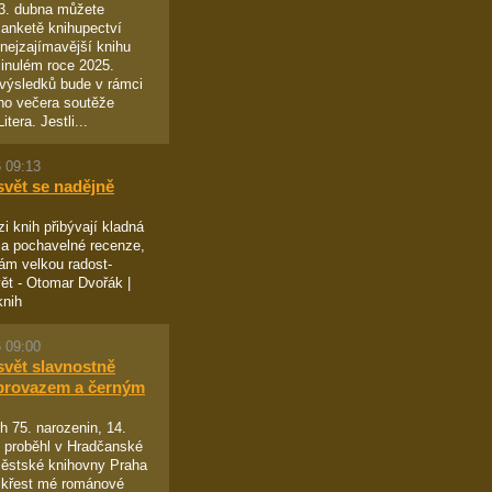
13. dubna můžete
 anketě knihupectví
ejzajímavější knihu
inulém roce 2025.
výsledků bude v rámci
ho večera soutěže
tera. Jestli...
 09:13
svět se nadějně
i knih přibývají kladná
a pochavelné recenze,
ám velkou radost-
ět - Otomar Dvořák |
knih
 09:00
svět slavnostně
provazem a černým
 75. narozenin, 14.
 proběhl v Hradčanské
ěstské knihovny Praha
 křest mé románové