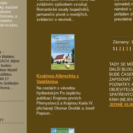
 bylo
spínadel) 
zvláštním způsobem vzrušují.
ky, manželi
náměstí v 
Romantické osudy loupežníků,
edinými
pořádám z
jarmareční písně o mordýřích,
 Grónska, a
pravidelné
svědectví o nevinně...
anského
val na kávu
Záznamy: 1
1
|
2
|
3
|
. -
um Waldes:
ÁCH. Mými
TADY SE M
í budou
DALŠÍ BLOG
ilan Myslič
BUDE ČASEM
áštitou
Krajinou Albrechta z
ZAPISOVAT 
lí 27
Valdštejna
em Snětivým
POZNATKY, 
Na cestách s vévodou
řezna:...
OBJEVITEL
frýdlantským Po úspěchu
SPATŘENÝC
publikací Krajinou prvních
KNIH (NEJE
Přemyslovců a Krajinou Karla IV.
JEDINÉ KLI
přicházejí Otomar Dvořák a Josef
Pepson...
TY