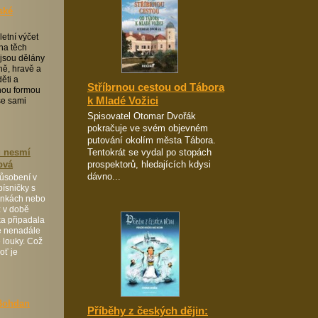
ské
etní výčet
 na těch
 jsou dělány
ě, hravě a
ěti a
Stříbrnou cestou od Tábora
vnou formou
k Mladé Vožici
se sami
Spisovatel Otomar Dvořák
pokračuje ve svém objevném
putování okolím města Tábora.
ů nesmí
Tentokrát se vydal po stopách
ová
prospektorů, hledajících kdysi
dávno...
ůsobení v
písničky s
linkách nebo
ž v době
a připadala
se nenadále
é louky. Což
oť je
 Bohdan
Příběhy z českých dějin: