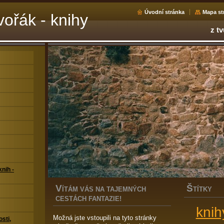
Úvodní stránka
Mapa st
ořák - knihy
z tv
nih -
V
Š
ÍTÁM VÁS NA TAJEMNÝCH
TÍTKY
CESTÁCH FANTAZIE!
knih
Možná jste vstoupili na tyto stránky
sti,