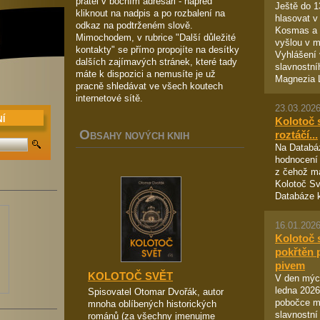
přátel v bočním adresáři - napřed
Ještě do 
kliknout na nadpis a po rozbalení na
hlasovat v
odkaz na podtrženém slově.
Kosmas a n
Mimochodem, v rubrice "Další důležité
vyšlou v m
kontakty" se přímo propojíte na desítky
Vyhlášení 
dalších zajímavých stránek, které tady
slavnostní
máte k dispozici a nemusíte je už
Magnezia Li
pracně shledávat ve všech koutech
internetové sítě.
23.03.2026
Í
Kolotoč 
O
roztáčí...
BSAHY NOVÝCH KNIH
Na Databáz
hodnocení 
z čehož m
Kolotoč Sv
Databáze 
16.01.2026
Kolotoč 
pokřtěn 
pivem
KOLOTOČ SVĚT
V den mých
ledna 2026
Spisovatel Otomar Dvořák, autor
pobočce m
mnoha oblíbených historických
slavnostní
románů (za všechny jmenujme