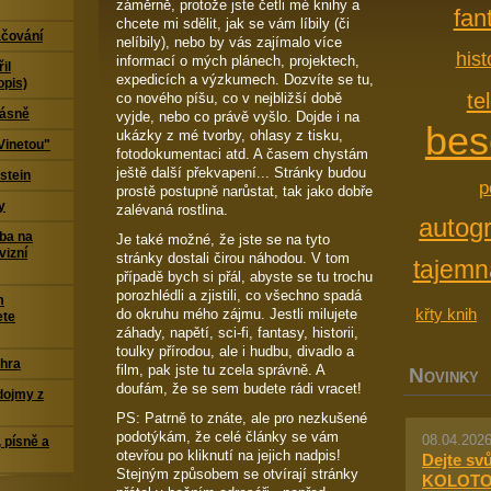
záměrně, protože jste četli mé knihy a
fan
chcete mi sdělit, jak se vám líbily (či
čování
nelíbily), nebo by vás zajímalo více
his
informací o mých plánech, projektech,
il
expedicích a výzkumech. Dozvíte se tu,
opis)
te
co nového píšu, co v nejbližší době
Básně
vyjde, nebo co právě vyšlo. Dojde i na
bes
ukázky z mé tvorby, ohlasy z tisku,
Vinetou"
fotodokumentaci atd. A časem chystám
ještě další překvapení... Stránky budou
stein
p
prostě postupně narůstat, tak jako dobře
y
zalévaná rostlina.
autog
ba na
Je také možné, že jste se na tyto
vizní
stránky dostali čirou náhodou. V tom
tajemn
případě bych si přál, abyste se tu trochu
porozhlédli a zjistili, co všechno spadá
m
křty knih
do okruhu mého zájmu. Jestli milujete
ete
záhady, napětí, sci-fi, fantasy, historii,
toulky přírodou, ale i hudbu, divadlo a
 hra
film, pak jste tu zcela správně. A
N
OVINKY
doufám, že se sem budete rádi vracet!
dojmy z
PS: Patrně to znáte, ale pro nezkušené
podotýkám, že celé články se vám
08.04.2026
 písně a
otevřou po kliknutí na jejich nadpis!
Dejte sv
Stejným způsobem se otvírají stránky
KOLOTO