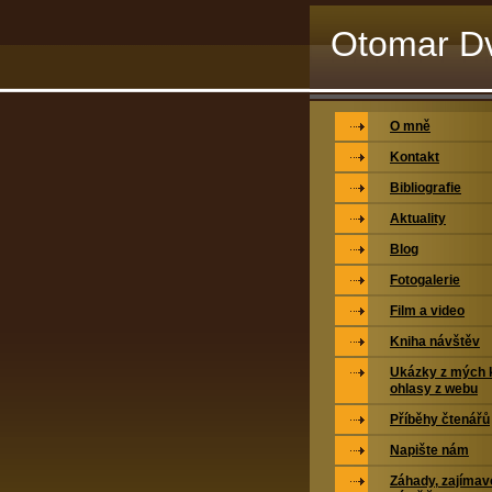
Otomar Dv
O mně
Kontakt
Bibliografie
Aktuality
Blog
Fotogalerie
Film a video
Kniha návštěv
Ukázky z mých k
ohlasy z webu
Příběhy čtenářů
Napište nám
Záhady, zajímavo