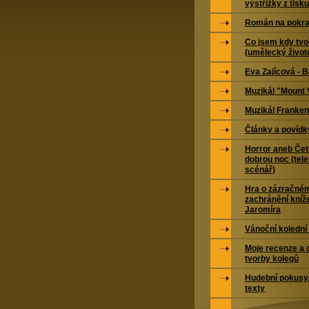
výstřižky z tisku
Román na pokra
Co jsem kdy tvoř
(umělecký život
Eva Zajícová - 
Muzikál "Mount 
Muzikál Franken
Články a povídk
Horror aneb Čet
dobrou noc (tele
scénář)
Hra o zázračné
zachránění kníž
Jaromíra
Vánoční kolední
Moje recenze a 
tvorby kolegů
Hudební pokusy,
texty