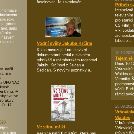
fascinovat. Je zakódován...
Příběh s
Intenzivně
 informace
televizním
cebookovém
čátku roku
pro stanici
mto týdnem:
CS Film). 
 hod. další
v křivoklá
erárním
archeoskan
 s názvem
Liberce....
 spolu s
Vodní světy Jakuba Krčína
Kniha navazující na televizní
10.10.2023
dokumentární seriál o slavném
Tajemné 
rybníkáři a rožmberském regentovi
Dnes 10.10
Jakubu Krčínovi z Jelčan a
Vršovickém
od. další
Sedlčan. S novými poznatky a...
Waldes do
erárním
s
Veroniky 
éma UFO NAD
podrobnost
kmotr
vúdú. Budu
u knihu. -V
rámci svýc
yskytovat ve
ebráku v
 Od 17....
25.09.2023
Vršovické
Waldes
023
V krásném
Ve stínu mříží
Vršovický
ělých
literárním
(bývalé W
Věznice patří k místům, která nás