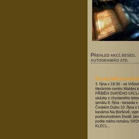
P
ŘEHLED AKCÍ, BESED,
AUTOGRAMIÁD ATD.
Co nás čeká na podzi
3. října v 18:30 - ve Vršo
literárním centru Waldes k
PŘÍBĚH SVATÉHO VÁCLA
ukázky z chystaného tele
seriálu 8. října - beseda 
Českém Dubu 10. října v 1
kavárna Na Boršově, vypr
podivuhodném životě Jan
podle mého románu SRD
KLECI,...