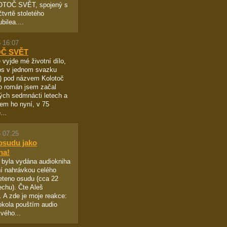
OTOČ SVĚT, spojený s
čtvrtě stoletého
bilea....
 16:07
Č SVĚT
 vyjde mé životní dílo,
pos v jednom svazku
!) pod názvem Kolotoč
o román jsem začal
ých sedmnácti letech a
sem ho nyní, v 75
...
 07:25
osudu jako
ha!
 byla vydána audiokniha
í nahrávkou celého
eteno osudu (cca 22
echu). Čte Aleš
 A zde je moje reakce:
okola pouštím audio
vého...