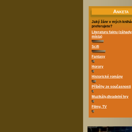
A
NKETA
Jaký žánr v mých knihá
preferujete?
Literaturu faktu (záhady
místa)
Scifi
Fantasy
Horory
Historické romány
Příběhy ze současnosti
Muzikály,divadelní hry
Filmy, TV