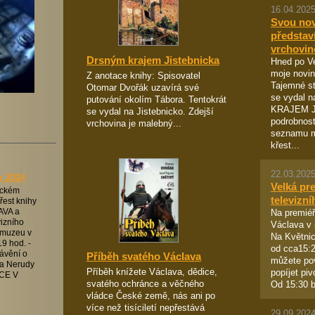
16.04.2025
Svou no
představ
vrchovin
Drsným krajem Jistebnicka
Hned po Ve
moje novin
Z anotace knihy: Spisovatel
Tajemné st
Otomar Dvořák uzavírá své
se vydal 
putování okolím Tábora. Tentokrát
KRAJEM J
se vydal na Jistebnicko. Zdejší
podrobnos
vrchovina je malebný...
seznamu m
křest...
22.03.2025
m 2024
Velká pr
vickém
televizní
řest knihy
Na premiéř
VA a
vizního
Václava v 
v muzeu v
Na Květni
9 hod. -
od cca15:2
ávění o
Příběh svatého Václava
můžete pov
a Nerudy
Příběh knížete Václava, dědice,
popíjet pi
CE V
svatého ochránce a věčného
Od 15:30 b
vládce České země, nás ani po
více než tisíciletí nepřestává
29.09.2024