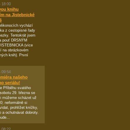
 18:00
vou knihu
ím na Jistebnické
ě
likonocích vychází
ka z cestopisné řady
ezky. Tentokrát jsem
na pouť DRSNÝM
ISTEBNICKA (více
tí na obrázkovém
ých knih). První
 09:54
emiéra našeho
ho seriálu!
e Příběhu svatého
sobotu 29. března se
ci múžeme scházet už
0; neformálně si
ídat, prohlížet knížky,
vo a ochutnávat dobroty.
ude...
 08:22