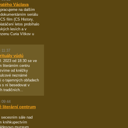
vatého Václava
 pracujeme na dalším
 dokumentárním seriálu
 CS film (CS History,
Natáčení letos probíhalo
tských lesích a v
zenu Curia Vítkov u
 11:37
rituály vúdú
. 2023 od 18:30 se ve
 literárním centru
zvíme od kněžky
Šulcové neznámé
i o tajemných obřadech
 s ní besedovat v
h tradičních...
 09:44
 literární centrum
 secesním sále nad
m knihkupectvím
aldesovo muzeum