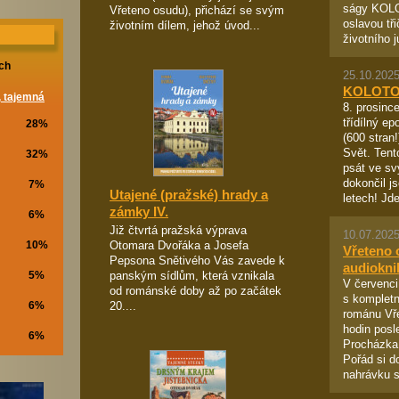
ságy KOL
Vřeteno osudu), přichází se svým
oslavou tři
životním dílem, jehož úvod...
životního ju
ch
25.10.2025
KOLOTO
, tajemná
8. prosince
třídílný e
28%
(600 stran
Svět. Tent
32%
psát ve sv
dokončil j
7%
Utajené (pražské) hrady a
letech! Jde
zámky IV.
6%
Již čtvrtá pražská výprava
10.07.2025
Otomara Dvořáka a Josefa
10%
Vřeteno 
Pepsona Snětivého Vás zavede k
audiokni
panským sídlům, která vznikala
5%
V červenci
od románské doby až po začátek
s kompletn
20....
6%
románu Vř
hodin posl
6%
Procházka.
Pořád si d
nahrávku s