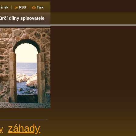
ránek
RSS
Tisk
ůrčí dílny spisovatele
záhady
y