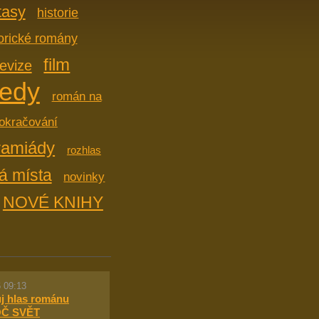
tasy
historie
torické romány
film
levize
edy
román na
okračování
ramiády
rozhlas
á místa
novinky
NOVÉ KNIHY
 09:13
ůj hlas románu
Č SVĚT