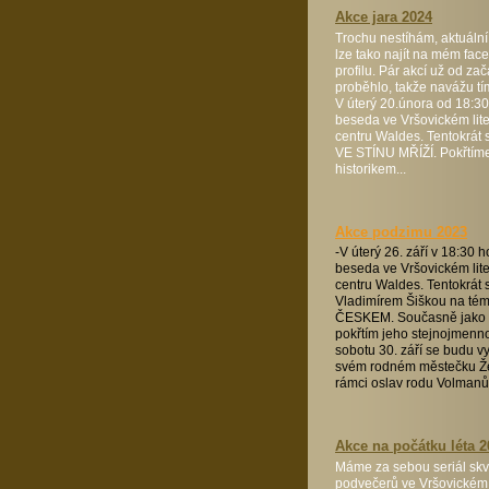
Akce jara 2024
Trochu nestíhám, aktuální
lze tako najít na mém fa
profilu. Pár akcí už od za
proběhlo, takže navážu tí
V úterý 20.února od 18:30
beseda ve Vršovickém lit
centru Waldes. Tentokrát
VE STÍNU MŘÍŽÍ. Pokřtíme
historikem...
Akce podzimu 2023
-V úterý 26. září v 18:30 h
beseda ve Vršovickém lit
centru Waldes. Tentokrát 
Vladimírem Šiškou na t
ČESKEM. Současně jako 
pokřtím jeho stejnojmenno
sobotu 30. září se budu v
svém rodném městečku Ž
rámci oslav rodu Volmanů.
Akce na počátku léta 2
Máme za sebou seriál skv
podvečerů ve Vršovickém 