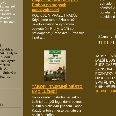
 bylo
spínadel) 
Prahou po stopách
ky, manželi
náměstí v 
panských sídel
edinými
pořádám z
 Grónska, a
KOLIK JE V PRAZE HRADŮ?
pravidelné
anského
Když jsme tuto otázku položili
val na kávu
několika náhodně vybraným
obyvatelům Prahy, tvářili se
překvapeně: „Přece dva – Pražský
Záznamy: 1
Hrad a...
1
|
2
|
3
|
. -
um Waldes:
ÁCH. Mými
TADY SE M
í budou
DALŠÍ BLOG
ilan Myslič
BUDE ČASEM
áštitou
ZAPISOVAT 
lí 27
em Snětivým
POZNATKY, 
řezna:...
OBJEVITEL
SPATŘENÝC
TÁBOR - TAJEMNÉ MĚSTO
KNIH (NEJE
NAD LUŽNICÍ
JEDINÉ KLI
Na skalnatém ostrohu nad řekou
Lužnicí se tyčí legendární pevnost
TY
husitů s biblickým jménem Tábor.
Každý si tohle město pamatuje z
hodin školního...