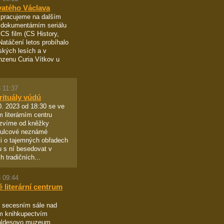
vatého Václava
 pracujeme na dalším
 dokumentárním seriálu
 CS film (CS History,
Natáčení letos probíhalo
tských lesích a v
zenu Curia Vítkov u
 11:37
rituály vúdú
. 2023 od 18:30 se ve
 literárním centru
zvíme od kněžky
Šulcové neznámé
i o tajemných obřadech
 s ní besedovat v
h tradičních...
 09:44
 literární centrum
 secesním sále nad
m knihkupectvím
aldesovo muzeum