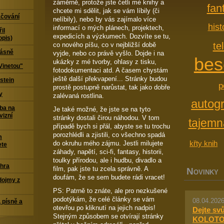
záměrně, protože jste četli mé knihy a
fan
chcete mi sdělit, jak se vám líbily (či
čování
nelíbily), nebo by vás zajímalo více
his
informací o mých plánech, projektech,
il
expedicích a výzkumech. Dozvíte se tu,
opis)
te
co nového píšu, co v nejbližší době
Básně
vyjde, nebo co právě vyšlo. Dojde i na
bes
ukázky z mé tvorby, ohlasy z tisku,
Vinetou"
fotodokumentaci atd. A časem chystám
ještě další překvapení... Stránky budou
stein
p
prostě postupně narůstat, tak jako dobře
y
zalévaná rostlina.
autog
ba na
Je také možné, že jste se na tyto
vizní
stránky dostali čirou náhodou. V tom
tajemn
případě bych si přál, abyste se tu trochu
porozhlédli a zjistili, co všechno spadá
m
křty knih
do okruhu mého zájmu. Jestli milujete
ete
záhady, napětí, sci-fi, fantasy, historii,
toulky přírodou, ale i hudbu, divadlo a
 hra
film, pak jste tu zcela správně. A
N
OVINKY
doufám, že se sem budete rádi vracet!
dojmy z
PS: Patrně to znáte, ale pro nezkušené
podotýkám, že celé články se vám
08.04.2026
 písně a
otevřou po kliknutí na jejich nadpis!
Dejte sv
Stejným způsobem se otvírají stránky
KOLOTO