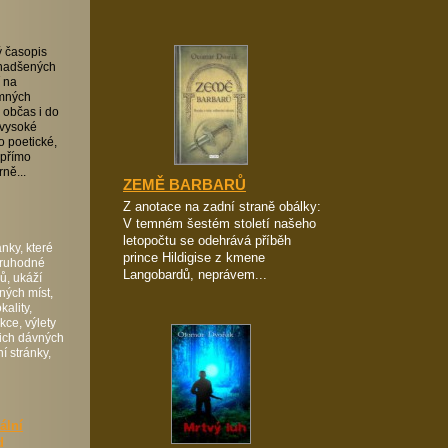
ý časopis
 nadšených
í na
emných
 občas i do
 vysoké
mo poetické,
 přímo
ně...
ZEMĚ BARBARŮ
Z anotace na zadní straně obálky:
V temném šestém století našeho
letopočtu se odehrává příběh
nky, které
prince Hildigise z kmene
oruhodné
Langobardů, neprávem...
ů, ukáží
ných míst,
kality,
ce, výlety
šich dávných
í stránky,
ální
d