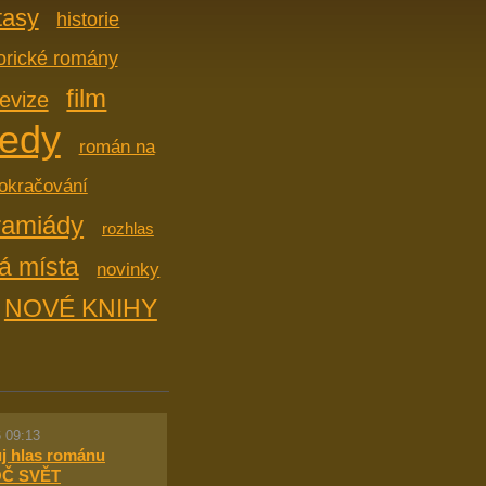
tasy
historie
torické romány
film
levize
edy
román na
okračování
ramiády
rozhlas
á místa
novinky
NOVÉ KNIHY
 09:13
ůj hlas románu
Č SVĚT