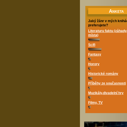
A
NKETA
Jaký žánr v mých knihá
preferujete?
Literaturu faktu (záhady
místa)
Scifi
Fantasy
Horory
Historické romány
Příběhy ze současnosti
Muzikály,divadelní hry
Filmy, TV