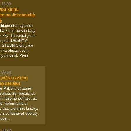
 18:00
vou knihu
ím na Jistebnické
ě
likonocích vychází
ka z cestopisné řady
ezky. Tentokrát jsem
na pouť DRSNÝM
ISTEBNICKA (více
tí na obrázkovém
ých knih). První
 09:54
emiéra našeho
ho seriálu!
e Příběhu svatého
sobotu 29. března se
ci múžeme scházet už
0; neformálně si
ídat, prohlížet knížky,
vo a ochutnávat dobroty.
ude...
 08:22