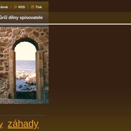
ránek
RSS
Tisk
ůrčí dílny spisovatele
záhady
y