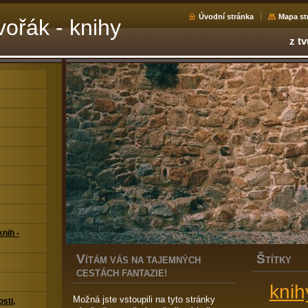
Úvodní stránka
Mapa st
ořák - knihy
z tv
nih -
V
Š
ÍTÁM VÁS NA TAJEMNÝCH
TÍTKY
CESTÁCH FANTAZIE!
knih
Možná jste vstoupili na tyto stránky
sti,