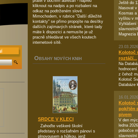
přátel v bočním adresáři - napřed
Ještě do 
kliknout na nadpis a po rozbalení na
hlasovat v
odkaz na podtrženém slově.
Kosmas a n
Mimochodem, v rubrice "Další důležité
vyšlou v m
kontakty" se přímo propojíte na desítky
Vyhlášení 
dalších zajímavých stránek, které tady
slavnostní
máte k dispozici a nemusíte je už
Magnezia Li
pracně shledávat ve všech koutech
internetové sítě.
23.03.2026
Í
Kolotoč 
O
roztáčí...
BSAHY NOVÝCH KNIH
Na Databáz
hodnocení 
z čehož m
Kolotoč Sv
Databáze 
16.01.2026
Kolotoč 
pokřtěn 
pivem
SRDCE V KLECI
V den mých
ledna 2026
Zahoďte veškeré školní
pobočce m
představy o rozšafném pánovi s
slavnostní
plnovousem a hůlkou, jenž