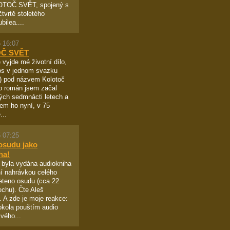
OTOČ SVĚT, spojený s
čtvrtě stoletého
bilea....
 16:07
Č SVĚT
 vyjde mé životní dílo,
pos v jednom svazku
!) pod názvem Kolotoč
o román jsem začal
ých sedmnácti letech a
sem ho nyní, v 75
...
 07:25
osudu jako
ha!
 byla vydána audiokniha
í nahrávkou celého
eteno osudu (cca 22
echu). Čte Aleš
 A zde je moje reakce:
okola pouštím audio
vého...