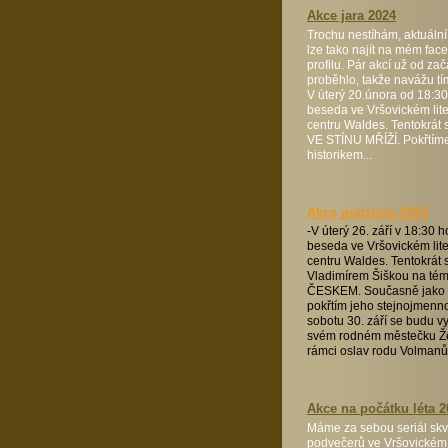
Akce jara 2024
Trochu nestíhám, aktuální
lze tako najít na mém fa
profilu. Pár akcí už od za
proběhlo, takže navážu tí
V úterý 20.února od 18:30
beseda ve Vršovickém lit
centru Waldes. Tentokrát
VE STÍNU MŘÍŽÍ. Pokřtíme
historikem...
Akce podzimu 2023
-V úterý 26. září v 18:30 h
beseda ve Vršovickém lit
centru Waldes. Tentokrát 
Vladimírem Šiškou na t
ČESKEM. Současně jako 
pokřtím jeho stejnojmenno
sobotu 30. září se budu v
svém rodném městečku Ž
rámci oslav rodu Volmanů.
Akce na počátku léta 2
Máme za sebou seriál skv
podvečerů ve Vršovickém 