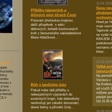
16.04.2025
Svou no
Příběhy tajemných a
představ
léčivých míst jižních Čech
vrchovin
Putování jihočeskou krajinou,
Hned po Ve
další příspěvek v edici
moje novin
dárkových, bohatě ilustrovaných
Tajemné st
knih z berounského nakladatelstvé
se vydal 
Marie Holečkové....
KRAJEM J
podrobnos
seznamu m
křest...
22.03.2025
m 2024
Velká pr
vickém
televizní
řest knihy
Na premiéř
VA a
vizního
Václava v 
v muzeu v
Na Květni
Bůh s tančícími ústy
9 hod. -
od cca15:2
Pokud máte rádi příběhy o
ávění o
můžete pov
nebezpečných výpravách do
a Nerudy
popíjet pi
CE V
exotických krajin, kde dobrodruhy
Od 15:30 b
neohrožují jen záludní domorodci,
dravé šelmy a přírodní živly,...
29.09.2024