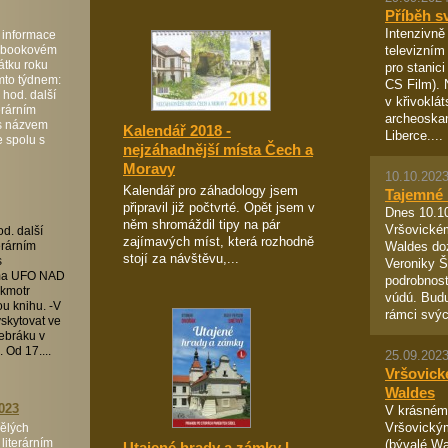
Příběh s
Intenzivně
 informace
televizním
cebookovém
čátku roku
pro stanici
mto týdnem:
CS Film). 
 hod. další
v křivoklá
erárním
archeoskan
 s názvem
Kalendář 2018 -
Liberce....
 spolu s
nejzáhadnější místa Čech a
Moravy
10.10.2023
Kalendář pro záhadology jsem
Tajemné 
připravil již počtvrté. Opět jsem v
Dnes 10.10
něm shromáždil tipy na pár
Vršovickém
od. další
zajímavých míst, která rozhodně
Waldes do
erárním
stojí za návštěvu,...
s
Veroniky 
éma UFO NAD
podrobnost
kmotr
vúdú. Budu
u knihu. -V
rámci svýc
yskytovat ve
ebráku v
 Od 17....
25.09.2023
Vršovické
Waldes
023
V krásném
Vršovický
ělých
literárním
(bývalé W
Utajené hrady a zámky I. -