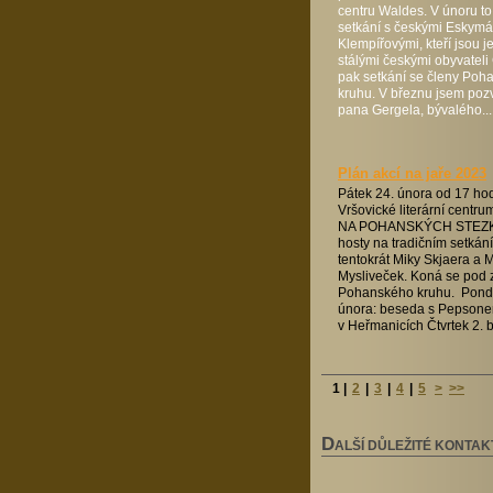
centru Waldes. V únoru to
setkání s českými Eskymá
Klempířovými, kteří jsou j
stálými českými obyvateli
pak setkání se členy Poh
kruhu. V březnu jsem poz
pana Gergela, bývalého...
Plán akcí na jaře 2023
Pátek 24. února od 17 hod
Vršovické literární centr
NA POHANSKÝCH STEZK
hosty na tradičním setkán
tentokrát Miky Skjaera a M
Mysliveček. Koná se pod z
Pohanského kruhu. Pondě
února: beseda s Pepson
v Heřmanicích Čtvrtek 2. b
1
|
2
|
3
|
4
|
5
>
>>
D
ALŠÍ DŮLEŽITÉ KONTAK