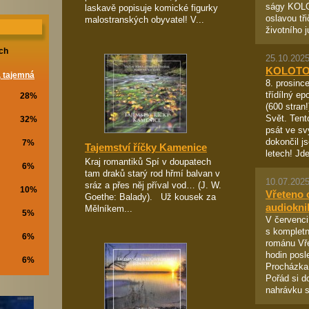
ságy KOL
laskavě popisuje komické figurky
oslavou tři
malostranských obyvatel! V...
životního ju
ch
25.10.2025
KOLOTO
, tajemná
8. prosince
třídílný e
28%
(600 stran
Svět. Tent
32%
psát ve sv
dokončil j
7%
Tajemství říčky Kamenice
letech! Jde
Kraj romantiků Spí v doupatech
6%
tam draků starý rod hřmí balvan v
10.07.2025
sráz a přes něj příval vod… (J. W.
10%
Vřeteno 
Goethe: Balady). Už kousek za
audiokni
Mělníkem...
5%
V červenci
s kompletn
6%
románu Vř
hodin posl
6%
Procházka.
Pořád si d
nahrávku s