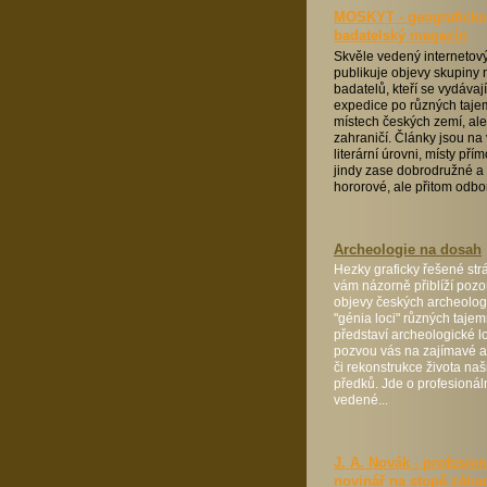
MOSKYT - geograficko
badatelský magazín
Skvěle vedený internetov
publikuje objevy skupiny
badatelů, kteří se vydávaj
expedice po různých taj
místech českých zemí, ale
zahraničí. Články jsou na
literární úrovni, místy pří
jindy zase dobrodružné a
hororové, ale přitom odbor
Archeologie na dosah
Hezky graficky řešené strá
vám názorně přiblíží poz
objevy českých archeolog
"génia loci" různých tajem
představí archeologické lo
pozvou vás na zajímavé ak
či rekonstrukce života na
předků. Jde o profesionáln
vedené...
J. A. Novák - profesion
novinář na stopě záha