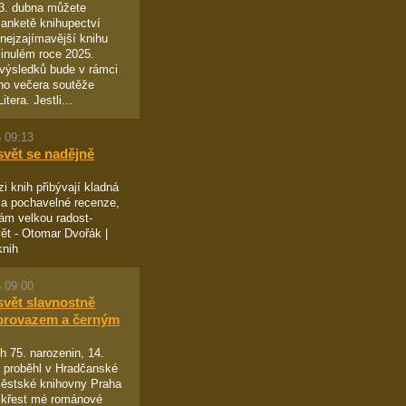
13. dubna můžete
 anketě knihupectví
ejzajímavější knihu
inulém roce 2025.
výsledků bude v rámci
ho večera soutěže
tera. Jestli...
 09:13
svět se nadějně
i knih přibývají kladná
a pochavelné recenze,
ám velkou radost-
ět - Otomar Dvořák |
knih
 09:00
svět slavnostně
provazem a černým
 75. narozenin, 14.
 proběhl v Hradčanské
ěstské knihovny Praha
 křest mé románové