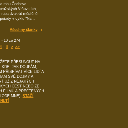
na rohu Čechova
pražských Vršovicích,
hruba dvakrát měsíčně
 pořady v cyklu "Na...
Všechny články
 - 10 ze 274
4
|
5
>
>>
ŮŽETE PŘESUNOUT NA
, KDE, JAK DOUFÁM,
 PŘISPÍVAT VÍCE LIDÍ A
TAM SVÉ DOJMY A
AŤ UŽ Z NĚJAKÝCH
SKÝCH CEST NEBO ZE
H FILMŮ A PŘEČTENÝCH
N ODE MNE).
STAČÍ
KNUTÍ
.