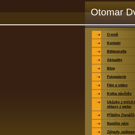
Otomar Dv
O mně
Kontakt
Bibliografie
Aktuality
Blog
Fotogalerie
Film a video
Kniha návštěv
Ukázky z mých k
ohlasy z webu
Příběhy čtenářů
Napište nám
Záhady, zajímavo