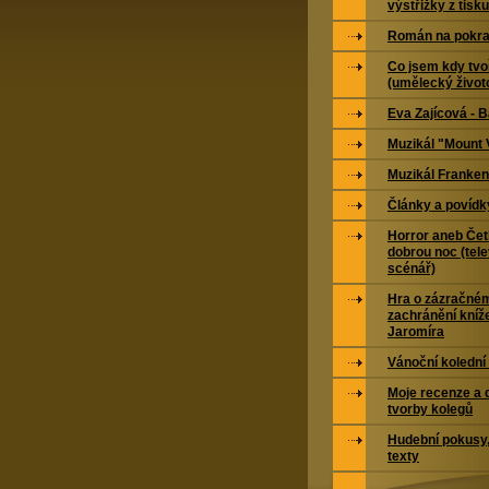
výstřižky z tisku
Román na pokra
Co jsem kdy tvoř
(umělecký život
Eva Zajícová - 
Muzikál "Mount 
Muzikál Franken
Články a povídk
Horror aneb Čet
dobrou noc (tele
scénář)
Hra o zázračné
zachránění kníž
Jaromíra
Vánoční kolední
Moje recenze a 
tvorby kolegů
Hudební pokusy,
texty