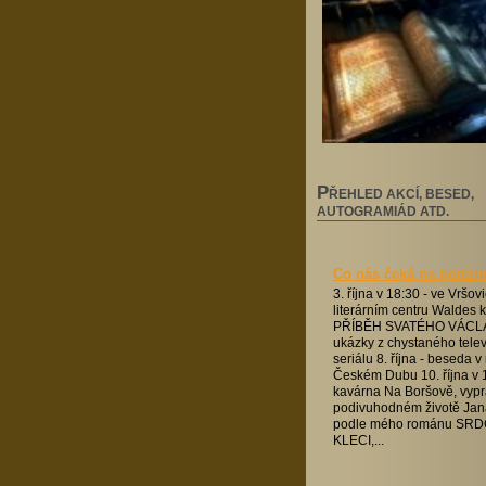
P
ŘEHLED AKCÍ, BESED,
AUTOGRAMIÁD ATD.
Co nás čeká na podzi
3. října v 18:30 - ve Vršo
literárním centru Waldes k
PŘÍBĚH SVATÉHO VÁCLA
ukázky z chystaného tele
seriálu 8. října - beseda 
Českém Dubu 10. října v 1
kavárna Na Boršově, vypr
podivuhodném životě Jan
podle mého románu SRD
KLECI,...