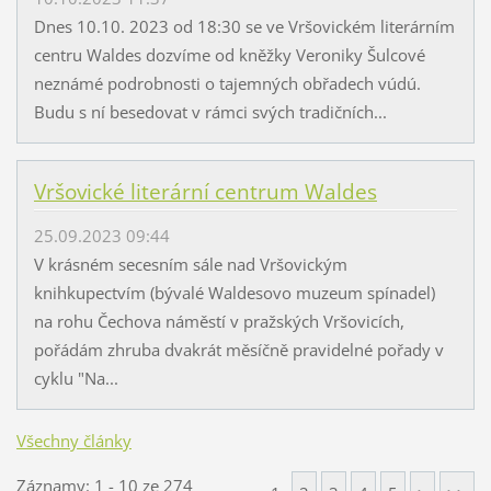
Dnes 10.10. 2023 od 18:30 se ve Vršovickém literárním
centru Waldes dozvíme od kněžky Veroniky Šulcové
neznámé podrobnosti o tajemných obřadech vúdú.
Budu s ní besedovat v rámci svých tradičních...
Vršovické literární centrum Waldes
25.09.2023 09:44
V krásném secesním sále nad Vršovickým
knihkupectvím (bývalé Waldesovo muzeum spínadel)
na rohu Čechova náměstí v pražských Vršovicích,
pořádám zhruba dvakrát měsíčně pravidelné pořady v
cyklu "Na...
Všechny články
Záznamy: 1 - 10 ze 274