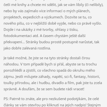
četli mé knihy a chcete mi sdělit, jak se vám líbily (či nelíbily),
nebo by vás zajímalo více informací o mých plánech,
projektech, expedicích a výzkumech. Dozvíte se tu, co
nového píšu, co v nejbližší době vyjde, nebo co právě vyšlo.
Dojde i na ukázky z mé tvorby, ohlasy z tisku,
fotodokumentaci atd. A časem chystám ještě další
překvapení... Stránky budou prostě postupně narůstat, tak
jako dobře zalévaná rostlina.
Je také možné, že jste se na tyto stránky dostali čirou
náhodou. V tom případě bych si přál, abyste se tu trochu
porozhlédli a zjistili, co všechno spadá do okruhu mého
zájmu. Jestli milujete záhady, napětí, sci-fi, fantasy, historii,
toulky přírodou, ale i hudbu, divadlo a film, pak jste tu zcela
správně. A doufám, že se sem budete rádi vracet!
PS: Patrně to znáte, ale pro nezkušené podotýkám, že celé
články se vám otevřou po kliknutí na jejich nadpis! Stejným