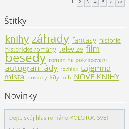
1
2
3
4
5
>
>>
Štítky
záhady
knihy
fantasy
historie
film
televize
historické romány
besedy
román na pokračování
autogramiády
tajemná
rozhlas
místa
NOVÉ KNIHY
novinky
křty knih
Novinky
Dejte svůj hlas románu KOLOTOČ SVĚT