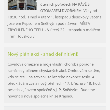
úterních pořadech NA KÁVĚ S
OTOMAREM DVOŘÁKEM. Vždy od
18:30 hod. Hned v úterý 1. listopadu dušičkový večer s
Josefem Pepsonem Snětivým pod názvem MÍSTA
ZRYCHLENÉHO TEPU. - V úterý 22. listopadu s malířem
Jiřím Houskou v...
Nový plán akcí - snad definitivní!
Covidová omezení a moje vlastní choroba pořádně
zamíchaly plánem chystaných akcí. Omlouvám se těm,
kdo se těšili na setkání, ze kterého nakonec sešlo. A
předkládám zcela nový přehled: - 17. března v 18. hod.
beseda v Jílovém společně s J. P. Snětivým. Budeme
hovořit o nové společné knize Krajinou...