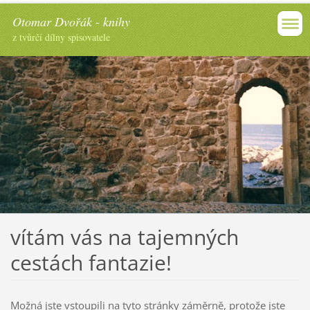
Otomar Dvořák - knihy
z tvůrčí dílny spisovatele
vítám vás na tajemných
cestách fantazie!
Možná jste vstoupili na tyto stránky záměrně, protože jste