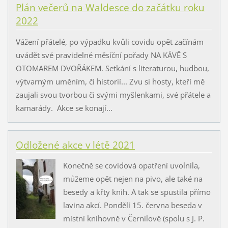
Plán večerů na Waldesce do začátku roku
2022
Vážení přátelé, po výpadku kvůli covidu opět začínám
uvádět své pravidelné měsíční pořady NA KÁVĚ S
OTOMAREM DVOŘÁKEM. Setkání s literaturou, hudbou,
výtvarným uměním, či historií... Zvu si hosty, kteří mě
zaujali svou tvorbou či svými myšlenkami, své přátele a
kamarády. Akce se konají...
Odložené akce v létě 2021
Konečně se covidová opatření uvolnila,
můžeme opět nejen na pivo, ale také na
besedy a křty knih. A tak se spustila přímo
lavina akcí. Pondělí 15. června beseda v
místní knihovně v Černilově (spolu s J. P.