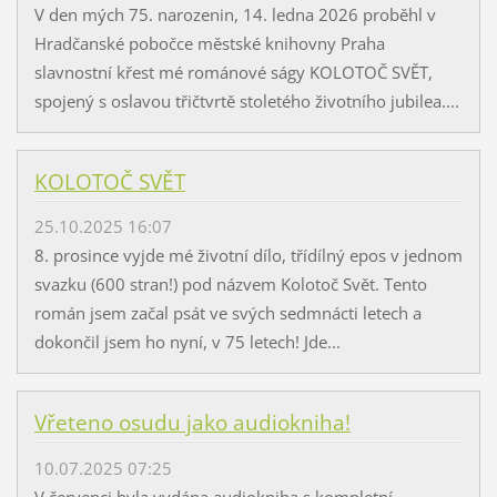
V den mých 75. narozenin, 14. ledna 2026 proběhl v
Hradčanské pobočce městské knihovny Praha
slavnostní křest mé románové ságy KOLOTOČ SVĚT,
spojený s oslavou třičtvrtě stoletého životního jubilea....
KOLOTOČ SVĚT
25.10.2025 16:07
8. prosince vyjde mé životní dílo, třídílný epos v jednom
svazku (600 stran!) pod názvem Kolotoč Svět. Tento
román jsem začal psát ve svých sedmnácti letech a
dokončil jsem ho nyní, v 75 letech! Jde...
Vřeteno osudu jako audiokniha!
10.07.2025 07:25
V červenci byla vydána audiokniha s kompletní