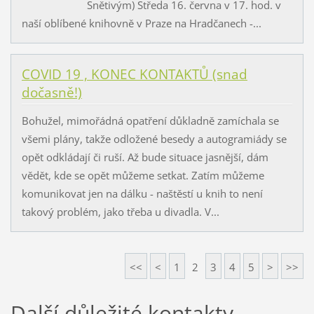
Snětivým) Středa 16. června v 17. hod. v
naší oblíbené knihovně v Praze na Hradčanech -...
COVID 19 , KONEC KONTAKTŮ (snad
dočasně!)
Bohužel, mimořádná opatření důkladně zamíchala se
všemi plány, takže odložené besedy a autogramiády se
opět odkládají či ruší. Až bude situace jasnější, dám
vědět, kde se opět můžeme setkat. Zatím můžeme
komunikovat jen na dálku - naštěstí u knih to není
takový problém, jako třeba u divadla. V...
<<
<
1
2
3
4
5
>
>>
Další důležité kontakty