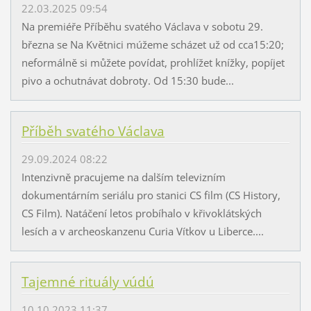
22.03.2025 09:54
Na premiéře Příběhu svatého Václava v sobotu 29.
března se Na Květnici múžeme scházet už od cca15:20;
neformálně si můžete povídat, prohlížet knížky, popíjet
pivo a ochutnávat dobroty. Od 15:30 bude...
Příběh svatého Václava
29.09.2024 08:22
Intenzivně pracujeme na dalším televizním
dokumentárním seriálu pro stanici CS film (CS History,
CS Film). Natáčení letos probíhalo v křivoklátských
lesích a v archeoskanzenu Curia Vítkov u Liberce....
Tajemné rituály vúdú
10.10.2023 11:37