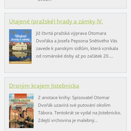
Utajené (pražské) hrady a zámky IV.
Již čtvrtá pražská výprava Otomara
Dvořáka a Josefa Pepsona Snětivého Vás
zavede k panským sídlům, která vznikala
od románské doby až po začátek 20....
Drsným krajem Jistebnicka
Z anotace knihy: Spisovatel Otomar
Dvořák uzavírá své putování okolím
Tábora. Tentokrát se vydal na Jistebnicko.
Zdejší vrchovina je malebný...