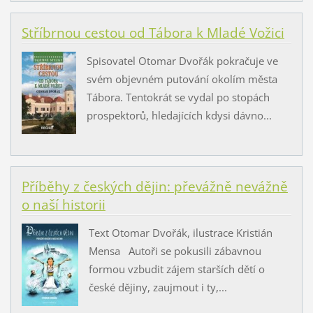
Stříbrnou cestou od Tábora k Mladé Vožici
Spisovatel Otomar Dvořák pokračuje ve
svém objevném putování okolím města
Tábora. Tentokrát se vydal po stopách
prospektorů, hledajících kdysi dávno...
Příběhy z českých dějin: převážně nevážně
o naší historii
Text Otomar Dvořák, ilustrace Kristián
Mensa Autoři se pokusili zábavnou
formou vzbudit zájem starších dětí o
české dějiny, zaujmout i ty,...