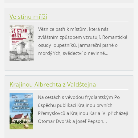
Ve stínu mříží
Věznice patří k místům, která nás
zvláštním způsobem vzrušují. Romantické
osudy loupežníků, jarmareční písně o
mordýřích, svědectví o nevinně...
Krajinou Albrechta z Valdštejna
Na cestách s vévodou frýdlantským Po
úspěchu publikací Krajinou prvních
Přemyslovců a Krajinou Karla IV. přicházejí
Otomar Dvořák a Josef Pepson...