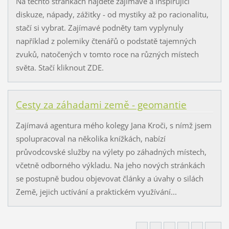
Na těchto stránkách najdete zajímavé a inspirující
diskuze, nápady, zážitky - od mystiky až po racionalitu,
stačí si vybrat. Zajímavé podněty tam vyplynuly
například z polemiky čtenářů o podstatě tajemných
zvuků, natočených v tomto roce na různých místech
světa. Stačí kliknout ZDE.
Cesty za záhadami země - geomantie
Zajímavá agentura mého kolegy Jana Kroči, s nímž jsem
spolupracoval na několika knížkách, nabízí
průvodcovské služby na výlety po záhadných místech,
včetně odborného výkladu. Na jeho nových stránkách
se postupně budou objevovat články a úvahy o silách
Země, jejich uctívání a praktickém využívání...