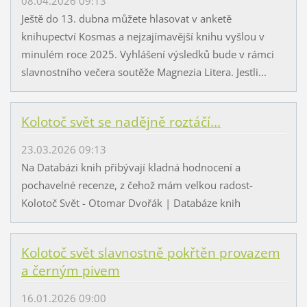
08.04.2026 09:13
Ještě do 13. dubna můžete hlasovat v anketě
knihupectví Kosmas a nejzajímavější knihu vyšlou v
minulém roce 2025. Vyhlášení výsledků bude v rámci
slavnostního večera soutěže Magnezia Litera. Jestli...
Kolotoč svět se nadějně roztáčí...
23.03.2026 09:13
Na Databázi knih přibývají kladná hodnocení a
pochavelné recenze, z čehož mám velkou radost-
Kolotoč Svět - Otomar Dvořák | Databáze knih
Kolotoč svět slavnostně pokřtěn provazem
a černým pivem
16.01.2026 09:00