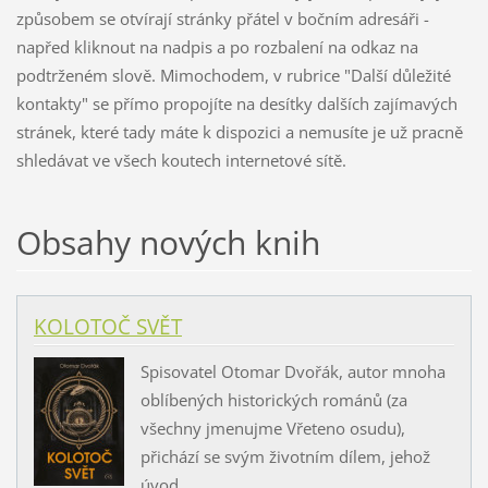
způsobem se otvírají stránky přátel v bočním adresáři -
napřed kliknout na nadpis a po rozbalení na odkaz na
podtrženém slově. Mimochodem, v rubrice "Další důležité
kontakty" se přímo propojíte na desítky dalších zajímavých
stránek, které tady máte k dispozici a nemusíte je už pracně
shledávat ve všech koutech internetové sítě.
Obsahy nových knih
KOLOTOČ SVĚT
Spisovatel Otomar Dvořák, autor mnoha
oblíbených historických románů (za
všechny jmenujme Vřeteno osudu),
přichází se svým životním dílem, jehož
úvod...