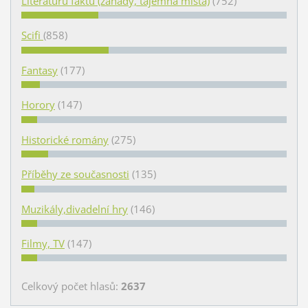
Literaturu faktu (záhady, tajemná místa)
(752)
Scifi
(858)
Fantasy
(177)
Horory
(147)
Historické romány
(275)
Příběhy ze současnosti
(135)
Muzikály,divadelní hry
(146)
Filmy, TV
(147)
Celkový počet hlasů:
2637