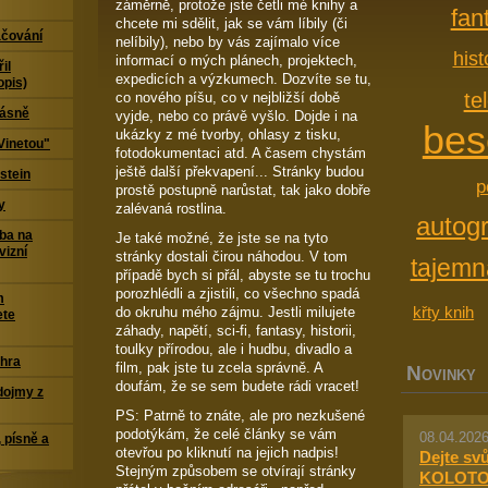
záměrně, protože jste četli mé knihy a
fan
chcete mi sdělit, jak se vám líbily (či
čování
nelíbily), nebo by vás zajímalo více
his
informací o mých plánech, projektech,
il
expedicích a výzkumech. Dozvíte se tu,
opis)
te
co nového píšu, co v nejbližší době
Básně
vyjde, nebo co právě vyšlo. Dojde i na
bes
ukázky z mé tvorby, ohlasy z tisku,
Vinetou"
fotodokumentaci atd. A časem chystám
ještě další překvapení... Stránky budou
stein
p
prostě postupně narůstat, tak jako dobře
y
zalévaná rostlina.
autog
ba na
Je také možné, že jste se na tyto
vizní
stránky dostali čirou náhodou. V tom
tajemn
případě bych si přál, abyste se tu trochu
porozhlédli a zjistili, co všechno spadá
m
křty knih
do okruhu mého zájmu. Jestli milujete
ete
záhady, napětí, sci-fi, fantasy, historii,
toulky přírodou, ale i hudbu, divadlo a
 hra
film, pak jste tu zcela správně. A
N
OVINKY
doufám, že se sem budete rádi vracet!
dojmy z
PS: Patrně to znáte, ale pro nezkušené
podotýkám, že celé články se vám
08.04.2026
 písně a
otevřou po kliknutí na jejich nadpis!
Dejte sv
Stejným způsobem se otvírají stránky
KOLOTO