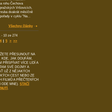
na rohu Čechova
pražských Vršovicích,
hruba dvakrát měsíčně
 pořady v cyklu "Na...
Všechny články
 - 10 ze 274
4
|
5
>
>>
ŮŽETE PŘESUNOUT NA
, KDE, JAK DOUFÁM,
 PŘISPÍVAT VÍCE LIDÍ A
TAM SVÉ DOJMY A
AŤ UŽ Z NĚJAKÝCH
SKÝCH CEST NEBO ZE
H FILMŮ A PŘEČTENÝCH
N ODE MNE).
STAČÍ
KNUTÍ
.