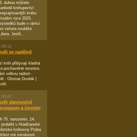
13. dubna můžete
 anketě knihupectví
ejzajímavější knihu
inulém roce 2025.
výsledků bude v rámci
ho večera soutěže
tera. Jestli...
 09:13
svět se nadějně
i knih přibývají kladná
a pochavelné recenze,
ám velkou radost-
ět - Otomar Dvořák |
knih
 09:00
svět slavnostně
provazem a černým
 75. narozenin, 14.
 proběhl v Hradčanské
ěstské knihovny Praha
 křest mé románové