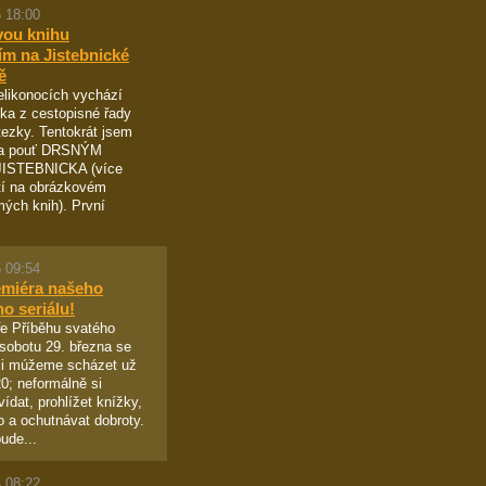
 18:00
vou knihu
ím na Jistebnické
ě
likonocích vychází
ka z cestopisné řady
ezky. Tentokrát jsem
na pouť DRSNÝM
ISTEBNICKA (více
tí na obrázkovém
ých knih). První
 09:54
emiéra našeho
ho seriálu!
e Příběhu svatého
sobotu 29. března se
ci múžeme scházet už
0; neformálně si
ídat, prohlížet knížky,
vo a ochutnávat dobroty.
ude...
 08:22