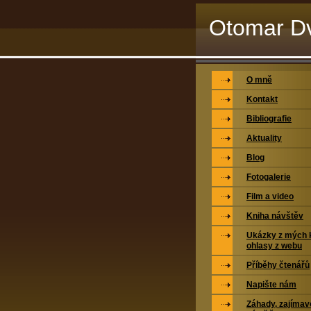
Otomar Dv
O mně
Kontakt
Bibliografie
Aktuality
Blog
Fotogalerie
Film a video
Kniha návštěv
Ukázky z mých k
ohlasy z webu
Příběhy čtenářů
Napište nám
Záhady, zajímavo