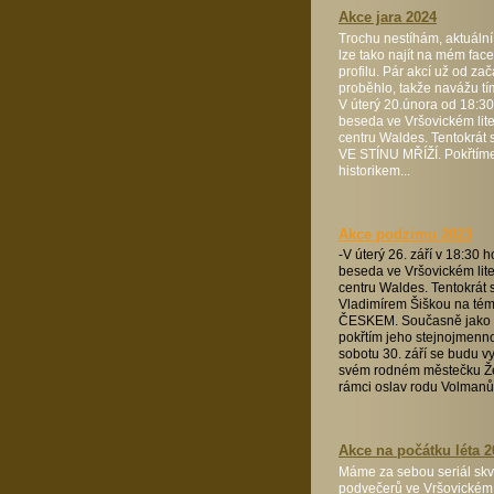
Akce jara 2024
Trochu nestíhám, aktuální
lze tako najít na mém fa
profilu. Pár akcí už od za
proběhlo, takže navážu tí
V úterý 20.února od 18:30
beseda ve Vršovickém lit
centru Waldes. Tentokrát
VE STÍNU MŘÍŽÍ. Pokřtíme
historikem...
Akce podzimu 2023
-V úterý 26. září v 18:30 h
beseda ve Vršovickém lit
centru Waldes. Tentokrát 
Vladimírem Šiškou na t
ČESKEM. Současně jako 
pokřtím jeho stejnojmenno
sobotu 30. září se budu v
svém rodném městečku Ž
rámci oslav rodu Volmanů.
Akce na počátku léta 2
Máme za sebou seriál skv
podvečerů ve Vršovickém 