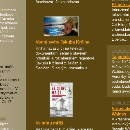
fascinovat. Je zakódován...
Příběh s
Intenzivně
 informace
televizním
cebookovém
čátku roku
pro stanici
mto týdnem:
CS Film). 
 hod. další
v křivoklá
erárním
archeoskan
 s názvem
Liberce....
 spolu s
Vodní světy Jakuba Krčína
Kniha navazující na televizní
10.10.2023
dokumentární seriál o slavném
Tajemné 
rybníkáři a rožmberském regentovi
Dnes 10.10
Jakubu Krčínovi z Jelčan a
Vršovickém
od. další
Sedlčan. S novými poznatky a...
Waldes do
erárním
s
Veroniky 
éma UFO NAD
podrobnost
kmotr
vúdú. Budu
u knihu. -V
rámci svýc
yskytovat ve
ebráku v
 Od 17....
25.09.2023
Vršovické
Waldes
023
V krásném
Ve stínu mříží
Vršovický
ělých
literárním
(bývalé W
Věznice patří k místům, která nás