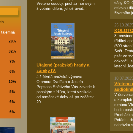
ságy KOL
Vřeteno osudu), přichází se svým
oslavou tři
životním dílem, jehož úvod...
životního ju
ch
25.10.2025
KOLOTO
, tajemná
8. prosince
třídílný e
28%
(600 stran
Svět. Tent
32%
psát ve sv
dokončil j
7%
Utajené (pražské) hrady a
letech! Jde
zámky IV.
6%
Již čtvrtá pražská výprava
10.07.2025
Otomara Dvořáka a Josefa
10%
Vřeteno 
Pepsona Snětivého Vás zavede k
audiokni
panským sídlům, která vznikala
5%
V červenci
od románské doby až po začátek
s kompletn
20....
6%
románu Vř
hodin posl
6%
Procházka.
Pořád si d
nahrávku s