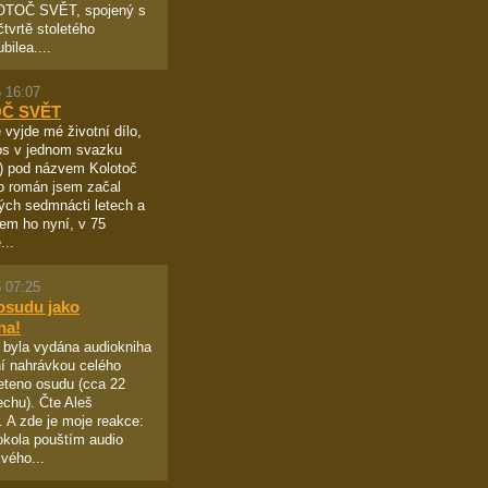
OTOČ SVĚT, spojený s
čtvrtě stoletého
bilea....
 16:07
Č SVĚT
 vyjde mé životní dílo,
pos v jednom svazku
!) pod názvem Kolotoč
o román jsem začal
ých sedmnácti letech a
sem ho nyní, v 75
...
 07:25
osudu jako
ha!
 byla vydána audiokniha
í nahrávkou celého
eteno osudu (cca 22
echu). Čte Aleš
 A zde je moje reakce:
okola pouštím audio
vého...