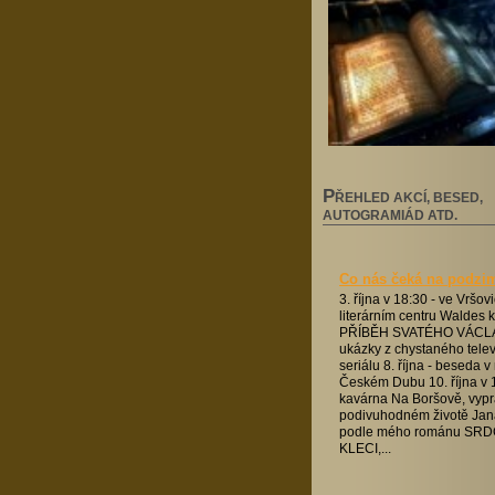
P
ŘEHLED AKCÍ, BESED,
AUTOGRAMIÁD ATD.
Co nás čeká na podzi
3. října v 18:30 - ve Vršo
literárním centru Waldes k
PŘÍBĚH SVATÉHO VÁCLA
ukázky z chystaného tele
seriálu 8. října - beseda 
Českém Dubu 10. října v 1
kavárna Na Boršově, vypr
podivuhodném životě Jan
podle mého románu SRD
KLECI,...