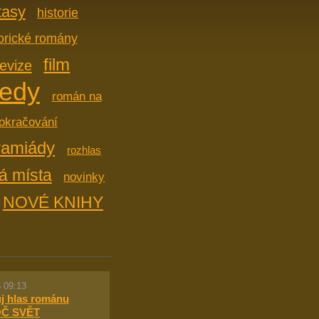
tasy
historie
torické romány
film
levize
edy
román na
okračování
ramiády
rozhlas
á místa
novinky
NOVÉ KNIHY
 09:13
ůj hlas románu
Č SVĚT