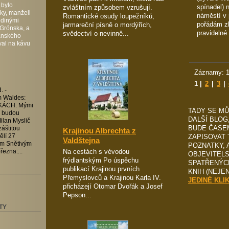
 bylo
spínadel) 
zvláštním způsobem vzrušují.
ky, manželi
náměstí v 
Romantické osudy loupežníků,
edinými
pořádám z
jarmareční písně o mordýřích,
 Grónska, a
pravidelné
svědectví o nevinně...
anského
val na kávu
Záznamy: 1
1
|
2
|
3
|
. -
um Waldes:
ÁCH. Mými
TADY SE M
í budou
DALŠÍ BLOG
ilan Myslič
BUDE ČASEM
áštitou
Krajinou Albrechta z
ZAPISOVAT 
lí 27
Valdštejna
em Snětivým
POZNATKY, 
Na cestách s vévodou
řezna:...
OBJEVITEL
frýdlantským Po úspěchu
SPATŘENÝC
publikací Krajinou prvních
KNIH (NEJE
Přemyslovců a Krajinou Karla IV.
JEDINÉ KLI
přicházejí Otomar Dvořák a Josef
Pepson...
TY