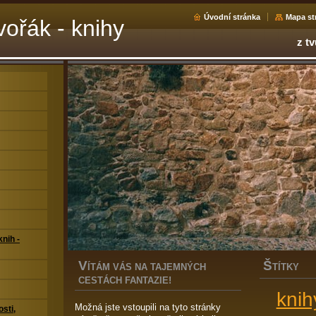
Úvodní stránka
Mapa st
ořák - knihy
z tv
nih -
V
Š
ÍTÁM VÁS NA TAJEMNÝCH
TÍTKY
CESTÁCH FANTAZIE!
knih
Možná jste vstoupili na tyto stránky
sti,