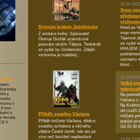
16.04.2025
Svou no
představ
vrchovin
Drsným krajem Jistebnicka
Hned po Ve
moje novin
Z anotace knihy: Spisovatel
Tajemné st
Otomar Dvořák uzavírá své
se vydal 
putování okolím Tábora. Tentokrát
KRAJEM J
se vydal na Jistebnicko. Zdejší
podrobnos
vrchovina je malebný...
seznamu m
křest...
22.03.2025
m 2024
Velká pr
vickém
televizní
řest knihy
Na premiéř
VA a
vizního
Václava v 
v muzeu v
Na Květni
9 hod. -
od cca15:2
ávění o
Příběh svatého Václava
můžete pov
a Nerudy
Příběh knížete Václava, dědice,
popíjet pi
CE V
svatého ochránce a věčného
Od 15:30 b
vládce České země, nás ani po
více než tisíciletí nepřestává
29.09.2024