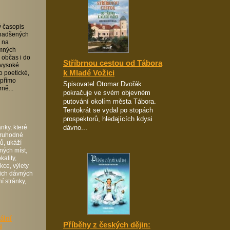
ý časopis
 nadšených
í na
emných
 občas i do
Stříbrnou cestou od Tábora
 vysoké
k Mladé Vožici
mo poetické,
 přímo
Spisovatel Otomar Dvořák
ně...
pokračuje ve svém objevném
putování okolím města Tábora.
Tentokrát se vydal po stopách
prospektorů, hledajících kdysi
dávno...
nky, které
oruhodné
ů, ukáží
ných míst,
kality,
ce, výlety
šich dávných
í stránky,
ální
Příběhy z českých dějin:
d