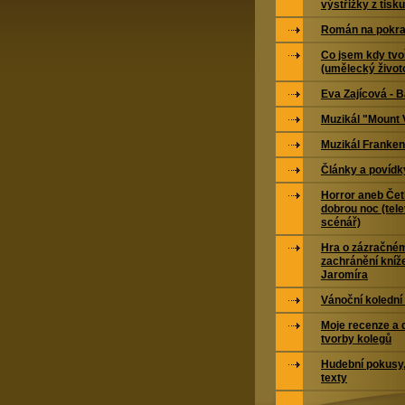
výstřižky z tisku
Román na pokra
Co jsem kdy tvoř
(umělecký život
Eva Zajícová - 
Muzikál "Mount 
Muzikál Franken
Články a povídk
Horror aneb Čet
dobrou noc (tele
scénář)
Hra o zázračné
zachránění kníž
Jaromíra
Vánoční kolední
Moje recenze a 
tvorby kolegů
Hudební pokusy,
texty