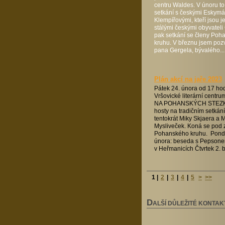
centru Waldes. V únoru to
setkání s českými Eskymá
Klempířovými, kteří jsou j
stálými českými obyvateli
pak setkání se členy Poh
kruhu. V březnu jsem poz
pana Gergela, bývalého...
Plán akcí na jaře 2023
Pátek 24. února od 17 hod
Vršovické literární centr
NA POHANSKÝCH STEZK
hosty na tradičním setkán
tentokrát Miky Skjaera a M
Mysliveček. Koná se pod z
Pohanského kruhu. Pondě
února: beseda s Pepson
v Heřmanicích Čtvrtek 2. b
1
|
2
|
3
|
4
|
5
>
>>
D
ALŠÍ DŮLEŽITÉ KONTAK