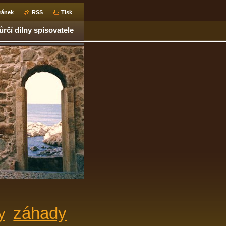
ránek
RSS
Tisk
ůrčí dílny spisovatele
záhady
y