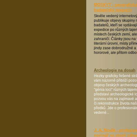
MOSKYT - geograficko
badatelský magazín
Skvěle vedený internetov
publikuje objevy skupiny
badatelů, kteří se vydávaj
expedice po různých taj
místech českých zemí, ale
zahraničí. Články jsou na
literární úrovni, místy pří
jindy zase dobrodružné a
hororové, ale přitom odbor
Archeologie na dosah
Hezky graficky řešené strá
vám názorně přiblíží poz
objevy českých archeolog
"génia loci" různých tajem
představí archeologické lo
pozvou vás na zajímavé ak
či rekonstrukce života na
předků. Jde o profesionáln
vedené...
J. A. Novák - profesion
novinář na stopě záha