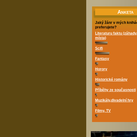
A
NKETA
Jaký žánr v mých knihá
preferujete?
Literaturu faktu (záhady
místa)
Scifi
Fantasy
Horory
Historické romány
Příběhy ze současnosti
Muzikály,divadelní hry
Filmy, TV