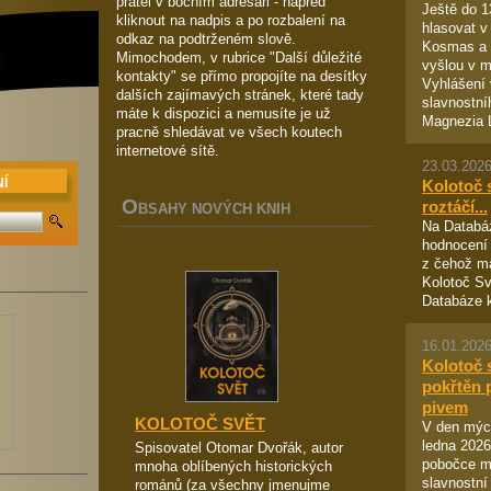
přátel v bočním adresáři - napřed
Ještě do 
kliknout na nadpis a po rozbalení na
hlasovat v
odkaz na podtrženém slově.
Kosmas a n
Mimochodem, v rubrice "Další důležité
vyšlou v m
kontakty" se přímo propojíte na desítky
Vyhlášení 
dalších zajímavých stránek, které tady
slavnostní
máte k dispozici a nemusíte je už
Magnezia Li
pracně shledávat ve všech koutech
internetové sítě.
23.03.2026
Í
Kolotoč 
O
roztáčí...
BSAHY NOVÝCH KNIH
Na Databáz
hodnocení 
z čehož m
Kolotoč Sv
Databáze 
16.01.2026
Kolotoč 
pokřtěn 
pivem
KOLOTOČ SVĚT
V den mých
ledna 2026
Spisovatel Otomar Dvořák, autor
pobočce m
mnoha oblíbených historických
slavnostní
románů (za všechny jmenujme