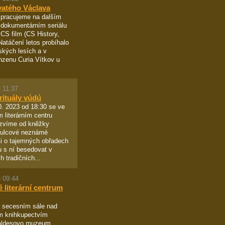
vatého Václava
 pracujeme na dalším
 dokumentárním seriálu
 CS film (CS History,
Natáčení letos probíhalo
tských lesích a v
zenu Curia Vítkov u
 11:37
rituály vúdú
. 2023 od 18:30 se ve
 literárním centru
zvíme od kněžky
Šulcové neznámé
i o tajemných obřadech
 s ní besedovat v
h tradičních...
 09:44
 literární centrum
 secesním sále nad
m knihkupectvím
aldesovo muzeum